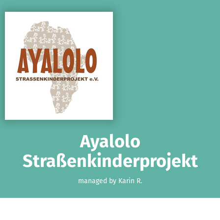
Skip to main content
Show accessibility statement
Ayalolo
Straßenkinderprojekt
managed by Karin R.