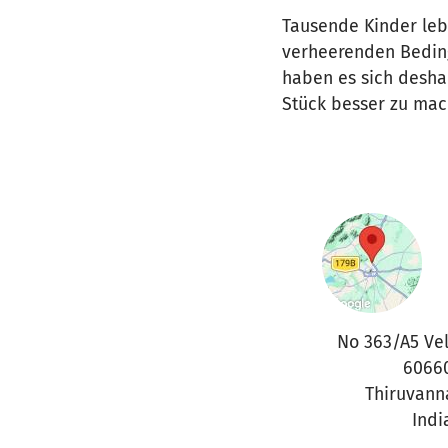
Tausende Kinder leb
verheerenden Beding
haben es sich desha
Stück besser zu mac
No 363/A5 Ve
6066
Thiruvann
Indi