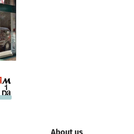
6,000
 needed
About us