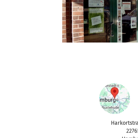
Harkortstr
2276