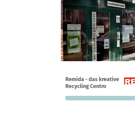
A project in Hamburg, Germany
Remida - das kreative
0
0%
€
Recycling Centro
donations
funded
still