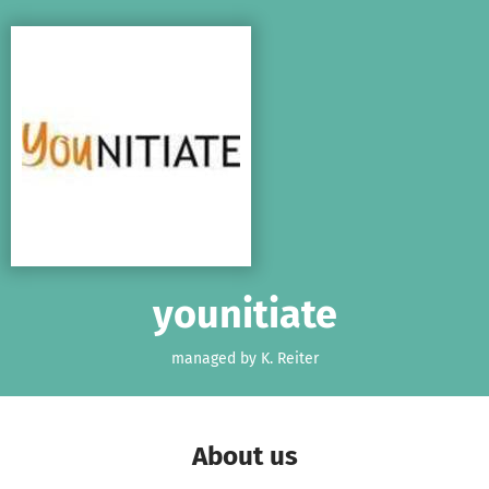
Skip to main content
Show accessibility statement
younitiate
managed by K. Reiter
About us