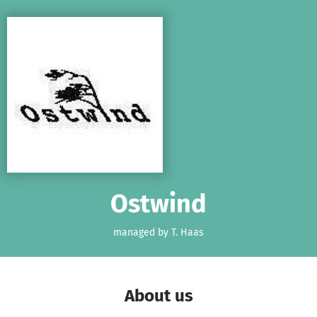
Skip to main content
Show accessibility statement
Ostwind
managed by T. Haas
About us