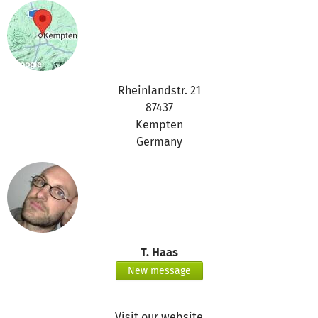
Rheinlandstr. 21
87437
Kempten
Germany
T. Haas
New message
Visit our website