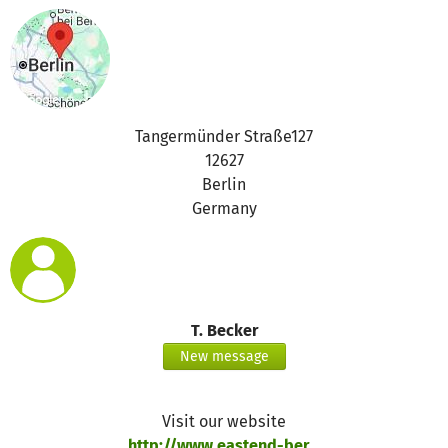
Tangermünder Straße127
12627
Berlin
Germany
T. Becker
New message
Visit our website
http://www.eastend-ber...