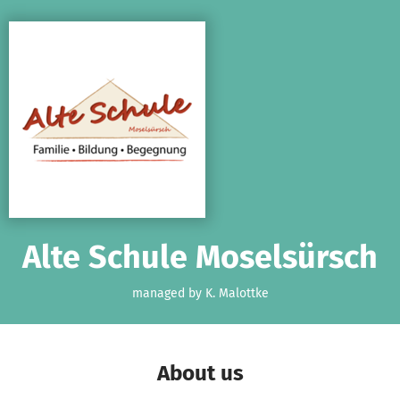
Skip to main content
Show accessibility statement
Alte Schule Moselsürsch
managed by K. Malottke
About us