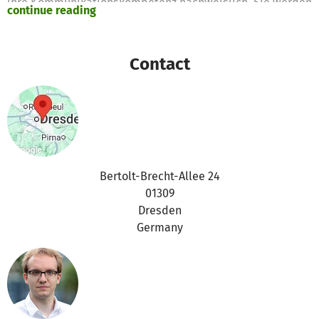
ihre Kommunikationskompetenz nachweislich. Sie werden
continue reading
sensibilisiert für das Erkennen von Fachsprache und
können auch komplexe medizinische Sachverhalte in
leicht verständlicher Sprache erklären. So können sie
Contact
zukünftig auf Augenhöhe mit ihren Patienten
kommunizieren, vermeiden Missverständnisse und
unnötige Ängste. Sie können dazu beitragen, dass die
Patienten ihre Erkrankungen, durchgeführte
Untersuchungen, etc. besser verstehen. Damit
unterstützen sie die Patienten unter anderem auch bei
ihrer Entscheidungsfindung, z.B. bezüglich
Bertolt-Brecht-Allee 24
bevorstehender Operationen. Besser informierte
01309
Patienten gehen zudem bewusster mit ihrer Gesundheit
Dresden
um. Durch die Kombination aus E-Learning-Modulen und
Germany
intensiver, persönlicher, telefonischer Betreuung durch
Ärzte können die Studierenden individuell in Bezug auf
ihre Schwächen und Stärken geschult werden.
Das Wahlfach konnte an der Technischen Universität
Dresden bereits zwei Mal durchgeführt werden, im