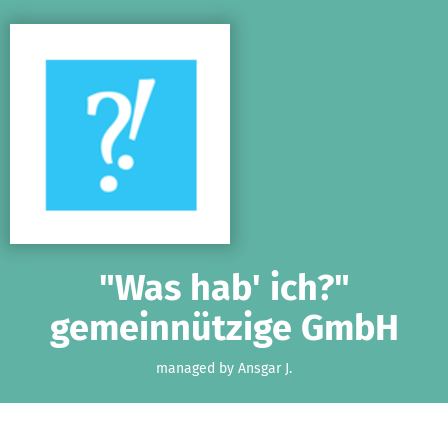
Skip to main content
Show accessibility statement
"Was hab' ich?"
gemeinnützige GmbH
managed by Ansgar J.