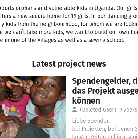
ports orphans and vulnerable kids in Uganda. Our girl
ers a new secure home for 19 girls. In our dancing gro
ny kids from the neighbourhood, for whom we are lookin
e we can’t take more kids, we want to build our own ho
 in one of the villages as well as a sewing school.
Latest project news
Spendengelder, di
das Projekt aus
können
(Deleted User)
9 years
Liebe Spender,
bei Projekten, bei denen
langen Zeitraum hinweg ni