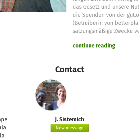
das Gesetz und unsere Nu
die Spenden von der gut.
(Betreiberin von betterpla
satzungsmäßige Zwecke v
continue reading
Deshalb setzen wir die no
Spendengelder für diese 
Contact
Vielen Dank für Eure Unter
das betterplace.org-Team
mpe
J. Sistemich
la
New message
da