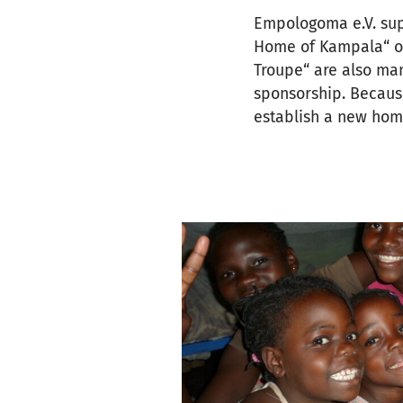
Empologoma e.V. sup
Home of Kampala“ off
Troupe“ are also ma
sponsorship. Becaus
establish a new home