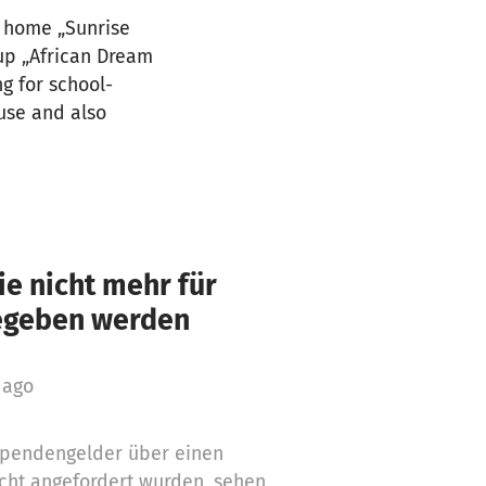
s home „Sunrise
up „African Dream
g for school-
use and also
e nicht mehr für
gegeben werden
 ago
 Spendengelder über einen
cht angefordert wurden, sehen