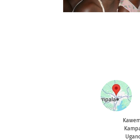
Kawe
Kampa
Ugan