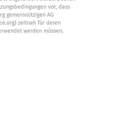
tzungsbedingungen vor, dass
org gemeinnützigen AG
ce.org) zeitnah für deren
erwendet werden müssen.
ch nicht verwendeten
Zwecke ein
stützung,