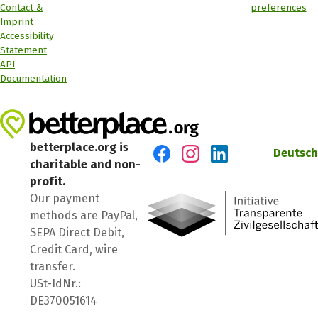
Contact &
preferences
Imprint
Accessibility
Statement
API
Documentation
betterplace.org is
Deutsch
charitable and non-
Visit us on Facebook
Visit us on Instagram
Visit us on LinkedIn
profit.
Our payment
methods are PayPal,
SEPA Direct Debit,
Credit Card, wire
transfer.
USt-IdNr.:
DE370051614