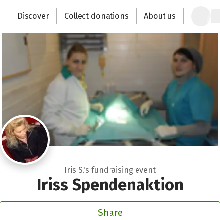
Zum Hauptinhalt springen
Erklärung zur Barrierefreiheit anzeigen
Discover
Collect donations
About us
Change the world with your donation
Iris S.'s fundraising event
Iriss Spendenaktion
Share