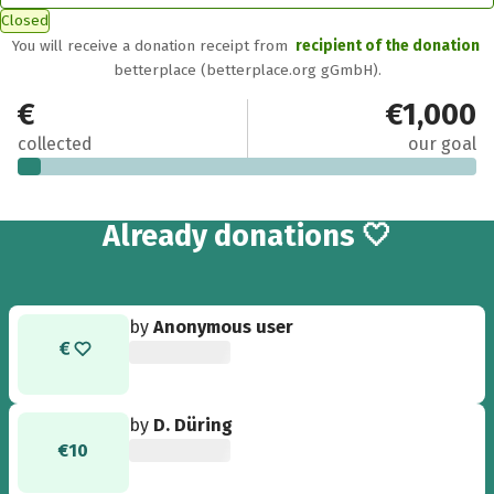
Closed
You will receive a donation receipt from
recipient of the donation
betterplace (betterplace.org gGmbH).
€50
€1,000
collected
our goal
4
Already
donations 🤍
by
Anonymous user
by
D. Düring
€10