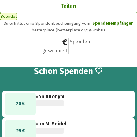
Teilen
Beendet
Du erhältst eine Spendenbescheinigung vom
Spendenempfänger
betterplace (betterplace.org gGmbH).
110 €
4
Spenden
gesammelt
4
Schon
Spenden 🤍
von
Anonym
20 €
von
M. Seidel
25 €