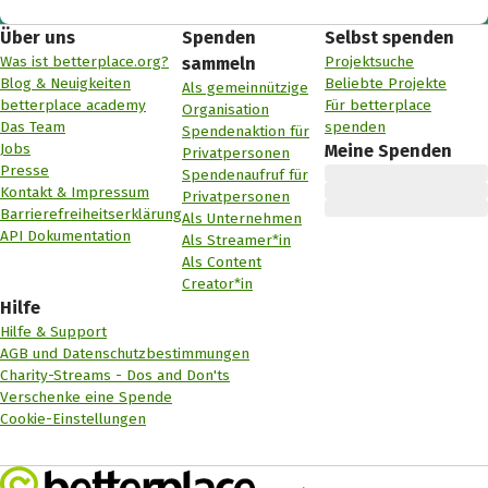
Über uns
Spenden
Selbst spenden
Was ist betterplace.org?
Projektsuche
sammeln
Blog & Neuigkeiten
Beliebte Projekte
Als gemeinnützige
betterplace academy
Für betterplace
Organisation
Das Team
spenden
Spendenaktion für
Jobs
Meine Spenden
Privatpersonen
Presse
Spendenaufruf für
Kontakt & Impressum
Privatpersonen
Barrierefreiheitserklärung
Als Unternehmen
API Dokumentation
Als Streamer*in
Als Content
Creator*in
Hilfe
Hilfe & Support
AGB und Datenschutzbestimmungen
Charity-Streams - Dos and Don'ts
Verschenke eine Spende
Cookie-Einstellungen