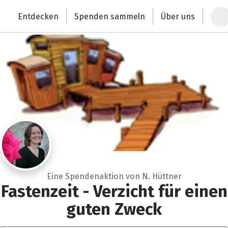
Zum Hauptinhalt springen
Erklärung zur Barrierefreiheit anzeigen
Entdecken
Spenden sammeln
Über uns
Deutschlands größte Spendenplattform
Eine Spendenaktion von N. Hüttner
Fastenzeit - Verzicht für einen
guten Zweck