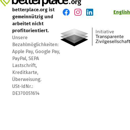
betterplace.org ist
English
gemeinnützig und
Besuch' uns auf Facebook
Besuch' uns auf Instagr
Besuch' uns auf Lin
arbeitet nicht
profitorientiert.
Unsere
Bezahlmöglichkeiten:
Apple Pay, Google Pay,
PayPal, SEPA
Lastschrift,
Kreditkarte,
Überweisung.
USt-IdNr.:
DE370051614