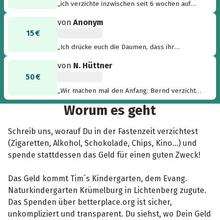
„ich verzichte inzwischen seit 6 wochen auf
zigaretten - da kann ich schon mal was
von
Anonym
spenden“
15 €
„Ich drücke euch die Daumen, dass ihr
genügend Spenden für eine coole Schutzhütte
von
N. Hüttner
für die Zwerge bekommt!!! Ganz liebe Grüße,
50 €
Ulli“
„Wir machen mal den Anfang: Bernd verzichtet
auf Chips, ich auf Süßes. Und Alkoholpause ist
Worum es geht
auch angesagt. Sylvia und Klaus machen auch
mit und verzichten auf Schokolade.“
Schreib uns, worauf Du in der Fastenzeit verzichtest
(Zigaretten, Alkohol, Schokolade, Chips, Kino...) und
spende stattdessen das Geld für einen guten Zweck!
Das Geld kommt Tim´s Kindergarten, dem Evang.
Naturkindergarten Krümelburg in Lichtenberg zugute.
Das Spenden über betterplace.org ist sicher,
unkompliziert und transparent. Du siehst, wo Dein Geld