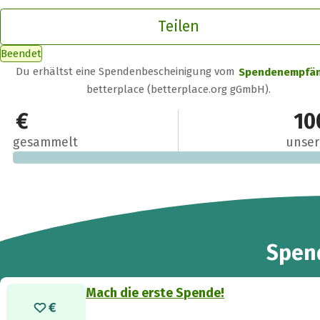
Teilen
Beendet
Du erhältst eine Spendenbescheinigung vom
Spendenempfä
betterplace (betterplace.org gGmbH).
0 €
10
gesammelt
unser
Spen
Mach die erste Spende!