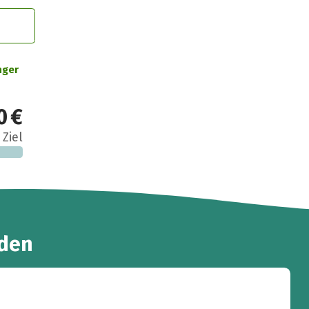
nger
0 €
 Ziel
den