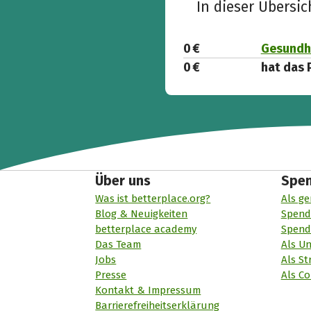
In dieser Übersi
0 €
Gesundhe
0 €
hat das 
Über uns
Spe
Was ist betterplace.org?
Als ge
Blog & Neuigkeiten
Spend
betterplace academy
Spend
Das Team
Als U
Jobs
Als St
Presse
Als Co
Kontakt & Impressum
Barrierefreiheitserklärung