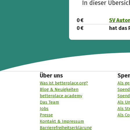
In dieser Übersi
0 €
SV Autom
0 €
hat das 
Über uns
Spe
Was ist betterplace.org?
Als ge
Blog & Neuigkeiten
Spend
betterplace academy
Spend
Das Team
Als U
Jobs
Als St
Presse
Als Co
Kontakt & Impressum
Barrierefreiheitserklärung