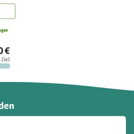
nger
0 €
 Ziel
den