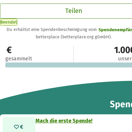
Teilen
Beendet
Du erhältst eine Spendenbescheinigung vom
Spendenempfä
betterplace (betterplace.org gGmbH).
0 €
1.00
gesammelt
unser
Spen
Mach die erste Spende!