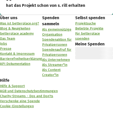
hat das Projekt schon von s. rill erhalten
Über uns
Spenden
Selbst spenden
Was ist betterplace.org?
Projektsuche
sammeln
Blog & Neuigkeiten
Beliebte Projekte
Als gemeinnützige
betterplace academy
Für betterplace
Organisation
Das Team
spenden
Spendenaktion für
Jobs
Meine Spenden
Privatpersonen
Presse
Spendenaufruf für
Kontakt & Impressum
Privatpersonen
Barrierefreiheitserklärung
Als Unternehmen
API Dokumentation
Als Streamer*in
Als Content
Creator*in
Hilfe
Hilfe & Support
AGB und Datenschutzbestimmungen
Charity-Streams - Dos and Don'ts
Verschenke eine Spende
Cookie-Einstellungen