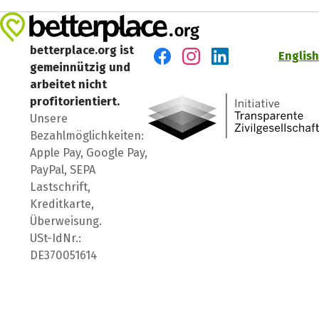
betterplace.org ist
English
gemeinnützig und
Besuch' uns auf Facebook
Besuch' uns auf Instagr
Besuch' uns auf Lin
arbeitet nicht
profitorientiert.
Unsere
Bezahlmöglichkeiten:
Apple Pay, Google Pay,
PayPal, SEPA
Lastschrift,
Kreditkarte,
Überweisung.
USt-IdNr.:
DE370051614