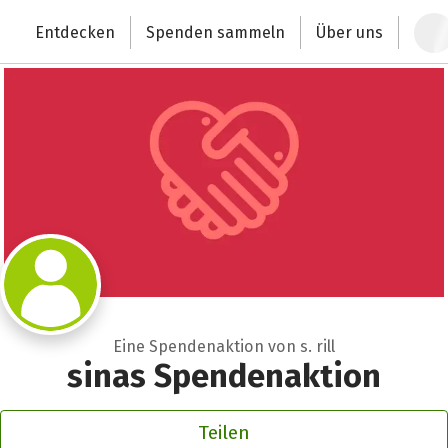
Zum Hauptinhalt springen
Erklärung zur Barrierefreiheit anzeigen
Entdecken
Spenden sammeln
Über uns
Deutschlands größte Spendenplattform
Eine Spendenaktion von s. rill
sinas Spendenaktion
Teilen