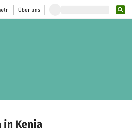
eln
Über uns
Pro
 in Kenia