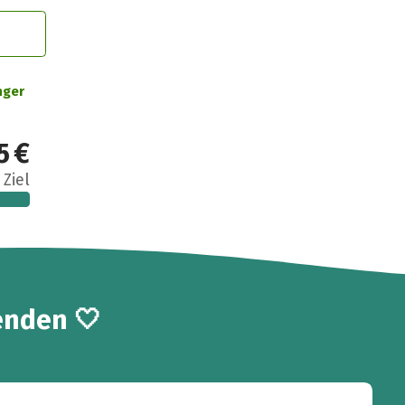
nger
5 €
 Ziel
enden 🤍