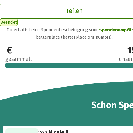
Teilen
Beendet
Du erhältst eine Spendenbescheinigung vom
Spendenempfä
betterplace (betterplace.org gGmbH).
15 €
1
gesammelt
unser
2
Schon
Sp
von
Nicole B.