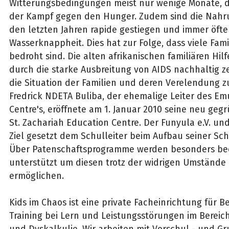
Witterungsbedingungen meist nur wenige Monate, 
der Kampf gegen den Hunger. Zudem sind die Nahru
den letzten Jahren rapide gestiegen und immer öfte
Wasserknappheit. Dies hat zur Folge, dass viele Famil
bedroht sind. Die alten afrikanischen familiären Hil
durch die starke Ausbreitung von AIDS nachhaltig z
die Situation der Familien und deren Verelendung zu
Fredrick NDETA Buliba, der ehemalige Leiter des E
Centre's, eröffnete am 1. Januar 2010 seine neu geg
St. Zachariah Education Centre. Der Funyula e.V. u
Ziel gesetzt dem Schulleiter beim Aufbau seiner Sch
Über Patenschaftsprogramme werden besonders bed
unterstützt um diesen trotz der widrigen Umständ
ermöglichen.
Kids im Chaos ist eine private Facheinrichtung für B
Training bei Lern und Leistungsstörungen im Bereic
und Dyskalkulie. Wir arbeiten mit Vorschul - und G