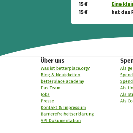
15 €
Eine kle
15 €
hat das 
Über uns
Spe
Was ist betterplace.org?
Als ge
Blog & Neuigkeiten
Spend
betterplace academy
Spend
Das Team
Als U
Jobs
Als St
Presse
Als Co
Kontakt & Impressum
Barrierefreiheitserklärung
API Dokumentation