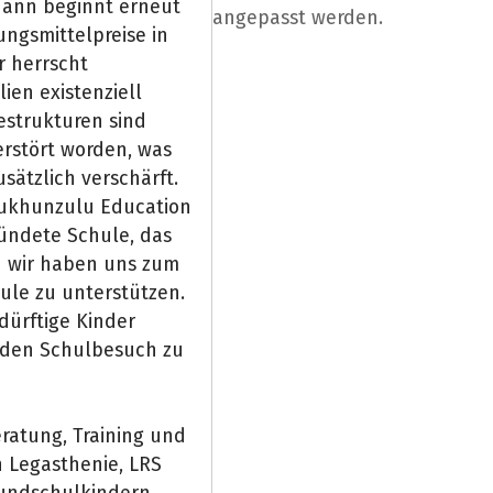
dann beginnt erneut
angepasst werden.
ngsmittelpreise in
r herrscht
ien existenziell
festrukturen sind
erstört worden, was
sätzlich verschärft.
mukhunzulu Education
ründete Schule, das
nd wir haben uns zum
ule zu unterstützen.
ürftige Kinder
e den Schulbesuch zu
eratung, Training und
h Legasthenie, LRS
rundschulkindern,