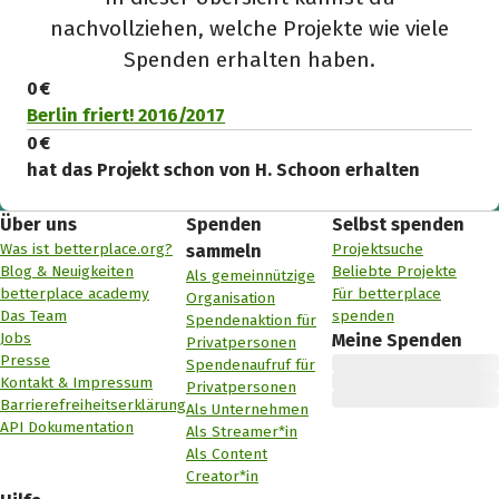
nachvollziehen, welche Projekte wie viele
Spenden erhalten haben.
0 €
Berlin friert! 2016/2017
0 €
hat das Projekt schon von H. Schoon erhalten
Über uns
Spenden
Selbst spenden
Was ist betterplace.org?
Projektsuche
sammeln
Blog & Neuigkeiten
Beliebte Projekte
Als gemeinnützige
betterplace academy
Für betterplace
Organisation
Das Team
spenden
Spendenaktion für
Jobs
Meine Spenden
Privatpersonen
Presse
Spendenaufruf für
Kontakt & Impressum
Privatpersonen
Barrierefreiheitserklärung
Als Unternehmen
API Dokumentation
Als Streamer*in
Als Content
Creator*in