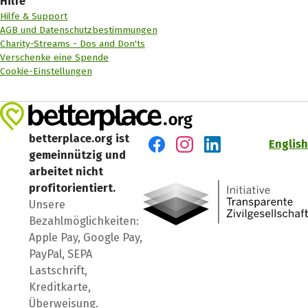
Hilfe
Hilfe & Support
AGB und Datenschutzbestimmungen
Charity-Streams - Dos and Don'ts
Verschenke eine Spende
Cookie-Einstellungen
betterplace.org ist
English
gemeinnützig und
Besuch' uns auf Facebook
Besuch' uns auf Instagr
Besuch' uns auf Lin
arbeitet nicht
profitorientiert.
Unsere
Bezahlmöglichkeiten:
Apple Pay, Google Pay,
PayPal, SEPA
Lastschrift,
Kreditkarte,
Überweisung.