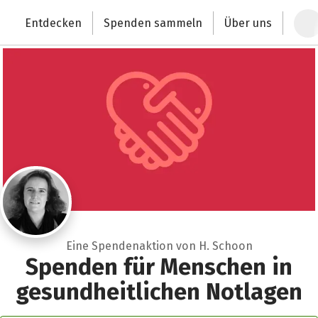
Zum Hauptinhalt springen
Erklärung zur Barrierefreiheit anzeigen
Entdecken
Spenden sammeln
Über uns
Deutschlands größte Spendenplattform
Eine Spendenaktion von H. Schoon
Spenden für Menschen in
gesundheitlichen Notlagen