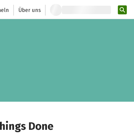
eln
Über uns
Pro
Things Done