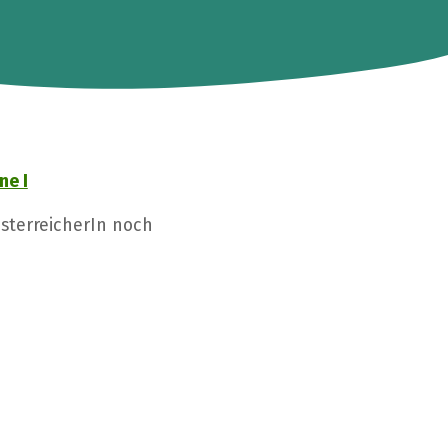
ne I
ÖsterreicherIn noch