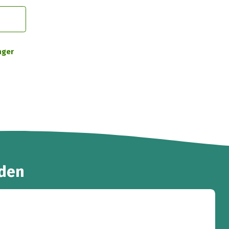
nger
den