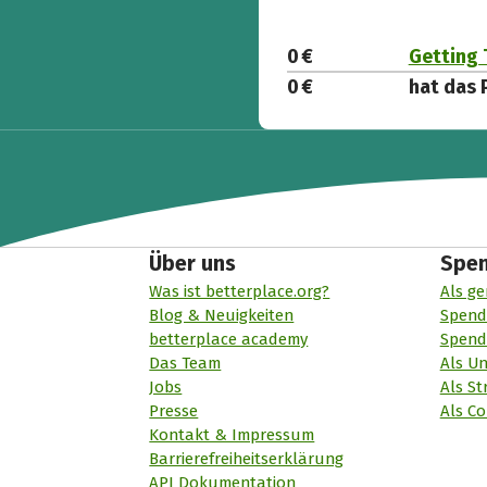
0 €
Getting 
0 €
hat das 
Über uns
Spe
Was ist betterplace.org?
Als ge
Blog & Neuigkeiten
Spend
betterplace academy
Spend
Das Team
Als U
Jobs
Als St
Presse
Als Co
Kontakt & Impressum
Barrierefreiheitserklärung
API Dokumentation