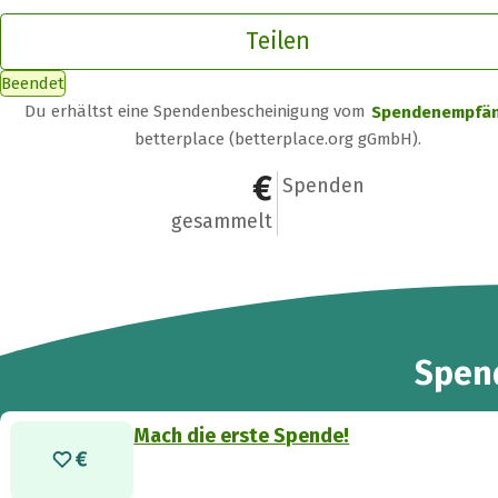
Teilen
Beendet
Du erhältst eine Spendenbescheinigung vom
Spendenempfä
betterplace (betterplace.org gGmbH).
0 €
0
Spenden
gesammelt
Spen
Mach die erste Spende!