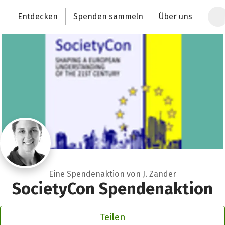
Zum Hauptinhalt springen
Erklärung zur Barrierefreiheit anzeigen
Entdecken
Spenden sammeln
Über uns
Deutschlands größte Spendenplattform
Eine Spendenaktion von J. Zander
SocietyCon Spendenaktion
Teilen