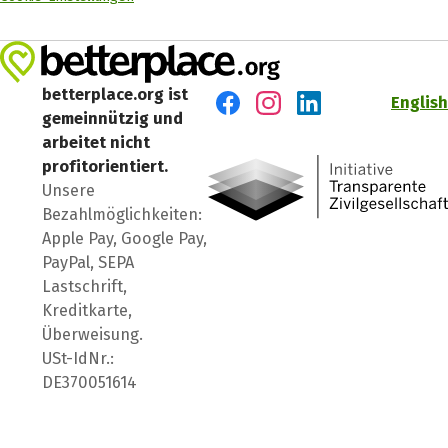
betterplace.org ist
English
gemeinnützig und
Besuch' uns auf Facebook
Besuch' uns auf Instagr
Besuch' uns auf Lin
arbeitet nicht
profitorientiert.
Unsere
Bezahlmöglichkeiten:
Apple Pay, Google Pay,
PayPal, SEPA
Lastschrift,
Kreditkarte,
Überweisung.
USt-IdNr.:
DE370051614