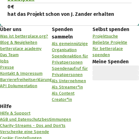
0 €
hat das Projekt schon von J. Zander erhalten
Über uns
Spenden
Selbst spenden
Was ist betterplace.org?
Projektsuche
sammeln
Blog & Neuigkeiten
Beliebte Projekte
Als gemeinnützige
betterplace academy
Für betterplace
Organisation
Das Team
spenden
Spendenaktion für
Jobs
Meine Spenden
Privatpersonen
Presse
Spendenaufruf für
Kontakt & Impressum
Privatpersonen
Barrierefreiheitserklärung
Als Unternehmen
API Dokumentation
Als Streamer*in
Als Content
Creator*in
Hilfe
Hilfe & Support
AGB und Datenschutzbestimmungen
Charity-Streams - Dos and Don'ts
Verschenke eine Spende
Cookie-Einstellungen