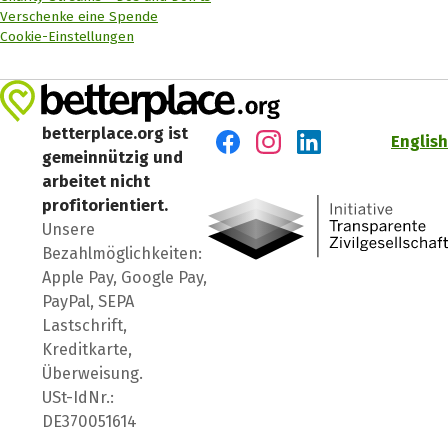
Verschenke eine Spende
Cookie-Einstellungen
betterplace.org ist
English
gemeinnützig und
Besuch' uns auf Facebook
Besuch' uns auf Instagr
Besuch' uns auf Lin
arbeitet nicht
profitorientiert.
Unsere
Bezahlmöglichkeiten:
Apple Pay, Google Pay,
PayPal, SEPA
Lastschrift,
Kreditkarte,
Überweisung.
USt-IdNr.:
DE370051614