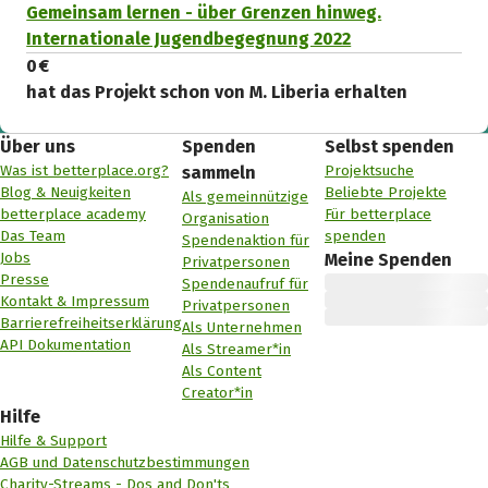
Gemeinsam lernen - über Grenzen hinweg.
Internationale Jugendbegegnung 2022
0 €
hat das Projekt schon von M. Liberia erhalten
Über uns
Spenden
Selbst spenden
Was ist betterplace.org?
Projektsuche
sammeln
Blog & Neuigkeiten
Beliebte Projekte
Als gemeinnützige
betterplace academy
Für betterplace
Organisation
Das Team
spenden
Spendenaktion für
Jobs
Meine Spenden
Privatpersonen
Presse
Spendenaufruf für
Kontakt & Impressum
Privatpersonen
Barrierefreiheitserklärung
Als Unternehmen
API Dokumentation
Als Streamer*in
Als Content
Creator*in
Hilfe
Hilfe & Support
AGB und Datenschutzbestimmungen
Charity-Streams - Dos and Don'ts