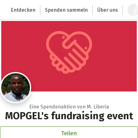
Zum Hauptinhalt springen
Erklärung zur Barrierefreiheit anzeigen
Entdecken
Spenden sammeln
Über uns
Deutschlands größte Spendenplattform
Eine Spendenaktion von M. Liberia
MOPGEL's fundraising event
Teilen