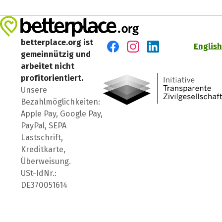
betterplace.org ist
English
gemeinnützig und
Besuch' uns auf Facebook
Besuch' uns auf Instagr
Besuch' uns auf Lin
arbeitet nicht
profitorientiert.
Unsere
Bezahlmöglichkeiten:
Apple Pay, Google Pay,
PayPal, SEPA
Lastschrift,
Kreditkarte,
Überweisung.
USt-IdNr.:
DE370051614