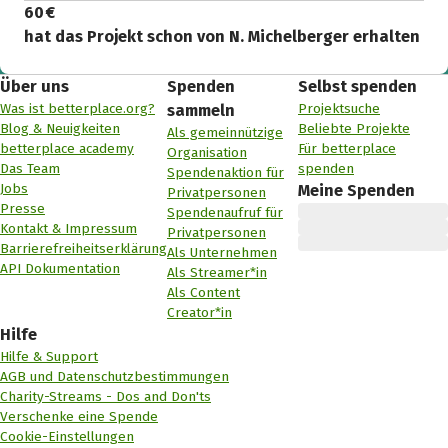
60 €
hat das Projekt schon von N. Michelberger erhalten
Über uns
Spenden
Selbst spenden
Was ist betterplace.org?
Projektsuche
sammeln
Blog & Neuigkeiten
Beliebte Projekte
Als gemeinnützige
betterplace academy
Für betterplace
Organisation
Das Team
spenden
Spendenaktion für
Jobs
Meine Spenden
Privatpersonen
Presse
Spendenaufruf für
Kontakt & Impressum
Privatpersonen
Barrierefreiheitserklärung
Als Unternehmen
API Dokumentation
Als Streamer*in
Als Content
Creator*in
Hilfe
Hilfe & Support
AGB und Datenschutzbestimmungen
Charity-Streams - Dos and Don'ts
Verschenke eine Spende
Cookie-Einstellungen