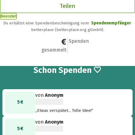
Teilen
Beendet
Du erhältst eine Spendenbescheinigung vom
Spendenempfänger
betterplace (betterplace.org gGmbH).
60 €
7
Spenden
gesammelt
7
Schon
Spenden 🤍
von
Anonym
5 €
„Etwas verspätet... Tolle Idee!“
von
Anonym
5 €