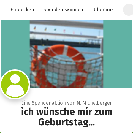
Zum Hauptinhalt springen
Erklärung zur Barrierefreiheit anzeigen
Entdecken
Spenden sammeln
Über uns
Deutschlands größte Spendenplattform
Eine Spendenaktion von N. Michelberger
ich wünsche mir zum
Geburtstag...