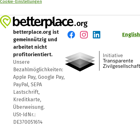
Cookie-Einstellungen
betterplace.org ist
English
gemeinnützig und
Besuch' uns auf Facebook
Besuch' uns auf Instagr
Besuch' uns auf Lin
arbeitet nicht
profitorientiert.
Unsere
Bezahlmöglichkeiten:
Apple Pay, Google Pay,
PayPal, SEPA
Lastschrift,
Kreditkarte,
Überweisung.
USt-IdNr.:
DE370051614