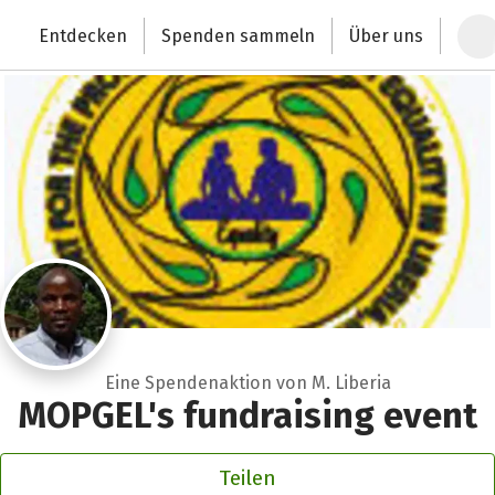
Zum Hauptinhalt springen
Erklärung zur Barrierefreiheit anzeigen
Entdecken
Spenden sammeln
Über uns
Deutschlands größte Spendenplattform
Eine Spendenaktion von M. Liberia
MOPGEL's fundraising event
Teilen