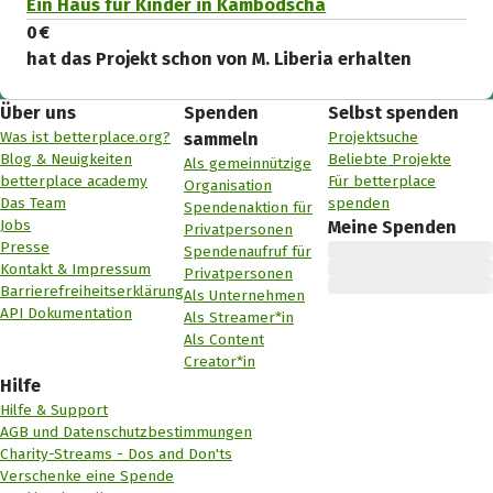
Ein Haus für Kinder in Kambodscha
0 €
hat das Projekt schon von M. Liberia erhalten
Über uns
Spenden
Selbst spenden
Was ist betterplace.org?
Projektsuche
sammeln
Blog & Neuigkeiten
Beliebte Projekte
Als gemeinnützige
betterplace academy
Für betterplace
Organisation
Das Team
spenden
Spendenaktion für
Jobs
Meine Spenden
Privatpersonen
Presse
Spendenaufruf für
Kontakt & Impressum
Privatpersonen
Barrierefreiheitserklärung
Als Unternehmen
API Dokumentation
Als Streamer*in
Als Content
Creator*in
Hilfe
Hilfe & Support
AGB und Datenschutzbestimmungen
Charity-Streams - Dos and Don'ts
Verschenke eine Spende