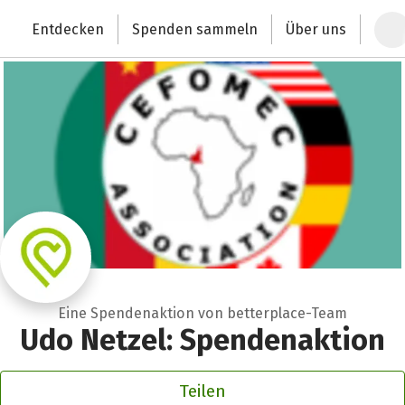
Zum Hauptinhalt springen
Erklärung zur Barrierefreiheit anzeigen
Entdecken
Spenden sammeln
Über uns
Deutschlands größte Spendenplattform
Eine Spendenaktion von betterplace-Team
Udo Netzel: Spendenaktion
Teilen