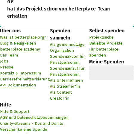
0 €
hat das Projekt schon von betterplace-Team
erhalten
Über uns
Spenden
Selbst spenden
Was ist betterplace.org?
Projektsuche
sammeln
Blog & Neuigkeiten
Beliebte Projekte
Als gemeinnützige
betterplace academy
Für betterplace
Organisation
Das Team
spenden
Spendenaktion für
Jobs
Meine Spenden
Privatpersonen
Presse
Spendenaufruf für
Kontakt & Impressum
Privatpersonen
Barrierefreiheitserklärung
Als Unternehmen
API Dokumentation
Als Streamer*in
Als Content
Creator*in
Hilfe
Hilfe & Support
AGB und Datenschutzbestimmungen
Charity-Streams - Dos and Don'ts
Verschenke eine Spende