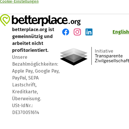
Cookie-Einstellungen
betterplace.org ist
English
gemeinnützig und
Besuch' uns auf Facebook
Besuch' uns auf Instagr
Besuch' uns auf Lin
arbeitet nicht
profitorientiert.
Unsere
Bezahlmöglichkeiten:
Apple Pay, Google Pay,
PayPal, SEPA
Lastschrift,
Kreditkarte,
Überweisung.
USt-IdNr.:
DE370051614