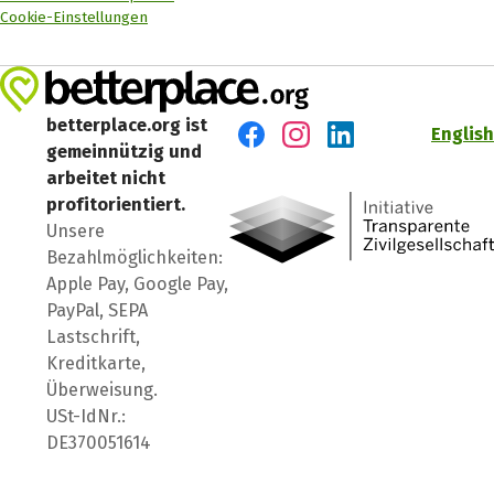
Cookie-Einstellungen
betterplace.org ist
English
gemeinnützig und
Besuch' uns auf Facebook
Besuch' uns auf Instagr
Besuch' uns auf Lin
arbeitet nicht
profitorientiert.
Unsere
Bezahlmöglichkeiten:
Apple Pay, Google Pay,
PayPal, SEPA
Lastschrift,
Kreditkarte,
Überweisung.
USt-IdNr.:
DE370051614