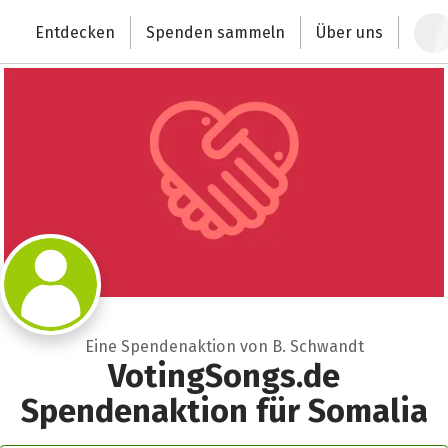
Zum Hauptinhalt springen
Erklärung zur Barrierefreiheit anzeigen
Entdecken
Spenden sammeln
Über uns
Deutschlands größte Spendenplattform
Eine Spendenaktion von B. Schwandt
VotingSongs.de
Spendenaktion für Somalia