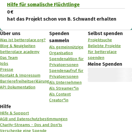
Hilfe für somalische Flüchtlinge
0 €
hat das Projekt schon von B. Schwandt erhalten
Über uns
Spenden
Selbst spenden
Was ist betterplace.org?
Projektsuche
sammeln
Blog & Neuigkeiten
Beliebte Projekte
Als gemeinnützige
betterplace academy
Für betterplace
Organisation
Das Team
spenden
Spendenaktion für
Jobs
Meine Spenden
Privatpersonen
Presse
Spendenaufruf für
Kontakt & Impressum
Privatpersonen
Barrierefreiheitserklärung
Als Unternehmen
API Dokumentation
Als Streamer*in
Als Content
Creator*in
Hilfe
Hilfe & Support
AGB und Datenschutzbestimmungen
Charity-Streams - Dos and Don'ts
Verschenke eine Spende