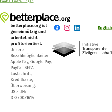
Cookie-Einstellungen
betterplace.org ist
English
gemeinnützig und
Besuch' uns auf Facebook
Besuch' uns auf Instagr
Besuch' uns auf Lin
arbeitet nicht
profitorientiert.
Unsere
Bezahlmöglichkeiten:
Apple Pay, Google Pay,
PayPal, SEPA
Lastschrift,
Kreditkarte,
Überweisung.
USt-IdNr.:
DE370051614