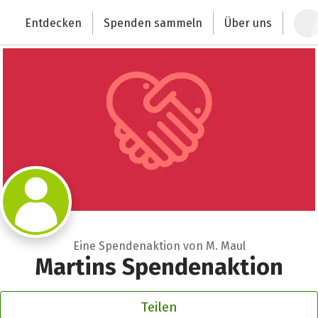
Zum Hauptinhalt springen
Erklärung zur Barrierefreiheit anzeigen
Entdecken
Spenden sammeln
Über uns
Deutschlands größte Spendenplattform
Eine Spendenaktion von M. Maul
Martins Spendenaktion
Teilen