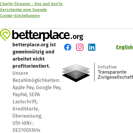
Charity-Streams - Dos and Don'ts
Verschenke eine Spende
Cookie-Einstellungen
betterplace.org ist
English
gemeinnützig und
Besuch' uns auf Facebook
Besuch' uns auf Instagr
Besuch' uns auf Lin
arbeitet nicht
profitorientiert.
Unsere
Bezahlmöglichkeiten:
Apple Pay, Google Pay,
PayPal, SEPA
Lastschrift,
Kreditkarte,
Überweisung.
USt-IdNr.:
DE370051614