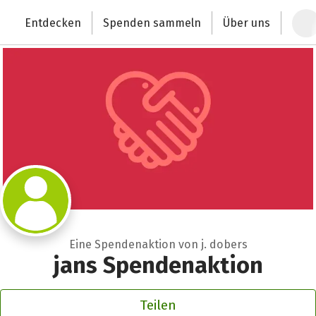
Zum Hauptinhalt springen
Erklärung zur Barrierefreiheit anzeigen
Entdecken
Spenden sammeln
Über uns
Deutschlands größte Spendenplattform
Eine Spendenaktion von j. dobers
jans Spendenaktion
Teilen