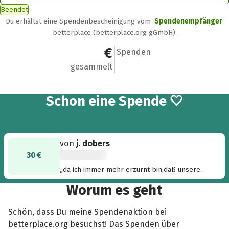
Beendet
Du erhältst eine Spendenbescheinigung vom
Spendenempfänger
betterplace (betterplace.org gGmbH).
30 €
1
Spenden
gesammelt
Schon eine Spende 🤍
von
j. dobers
30 €
„da ich immer mehr erzürnt bin,daß unsere
persönlichkeitsrechte mehr und mehr
Worum es geht
beschnitten werden und mit zensus 11 einen
weiteren höherpunkt erlangt,bin ich froh,daß
es menschen gibt,die sich gegen diese dinge
Schön, dass Du meine Spendenaktion bei
engagieren. auch ich möchte das eben tun.“
betterplace.org besuchst! Das Spenden über