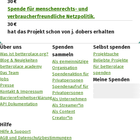
30 €
Spende für menschenrechts- und
verbraucherfreundliche Netzpolitik.
30 €
hat das Projekt schon von j. dobers erhalten
Über uns
Spenden
Selbst spenden
Was ist betterplace.org?
Projektsuche
sammeln
Blog & Neuigkeiten
Beliebte Projekte
Als gemeinnützige
betterplace academy
Für betterplace
Organisation
Das Team
spenden
Spendenaktion für
Jobs
Meine Spenden
Privatpersonen
Presse
Spendenaufruf für
Kontakt & Impressum
Privatpersonen
Barrierefreiheitserklärung
Als Unternehmen
API Dokumentation
Als Streamer*in
Als Content
Creator*in
Hilfe
Hilfe & Support
AGB und Datenschutzbestimmungen