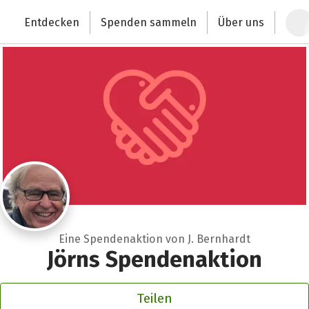
Zum Hauptinhalt springen
Erklärung zur Barrierefreiheit anzeigen
Entdecken
Spenden sammeln
Über uns
Deutschlands größte Spendenplattform
Eine Spendenaktion von J. Bernhardt
Jörns Spendenaktion
Teilen