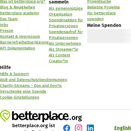
Was ist betterplace.org?
Projektsuche
sammeln
Blog & Neuigkeiten
Beliebte Projekte
Als gemeinnützige
betterplace academy
Für betterplace
Organisation
Das Team
spenden
Spendenaktion für
Jobs
Meine Spenden
Privatpersonen
Presse
Spendenaufruf für
Kontakt & Impressum
Privatpersonen
Barrierefreiheitserklärung
Als Unternehmen
API Dokumentation
Als Streamer*in
Als Content
Creator*in
Hilfe
Hilfe & Support
AGB und Datenschutzbestimmungen
Charity-Streams - Dos and Don'ts
Verschenke eine Spende
Cookie-Einstellungen
betterplace.org ist
English