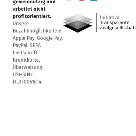
gemeinnützig und
Besuch' uns auf Facebook
Besuch' uns auf Instagr
Besuch' uns auf Lin
arbeitet nicht
profitorientiert.
Unsere
Bezahlmöglichkeiten:
Apple Pay, Google Pay,
PayPal, SEPA
Lastschrift,
Kreditkarte,
Überweisung.
USt-IdNr.:
DE370051614