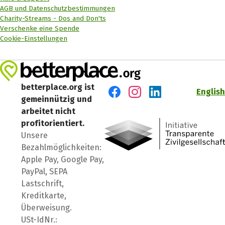
AGB und Datenschutzbestimmungen
Charity-Streams - Dos and Don'ts
Verschenke eine Spende
Cookie-Einstellungen
betterplace.org ist
English
gemeinnützig und
Besuch' uns auf Facebook
Besuch' uns auf Instagr
Besuch' uns auf Lin
arbeitet nicht
profitorientiert.
Unsere
Bezahlmöglichkeiten:
Apple Pay, Google Pay,
PayPal, SEPA
Lastschrift,
Kreditkarte,
Überweisung.
USt-IdNr.: