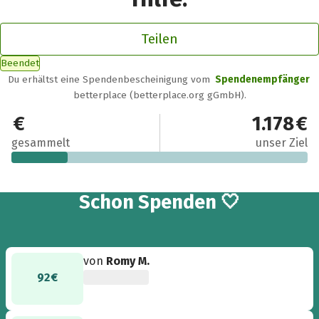
Teilen
Beendet
Du erhältst eine Spendenbescheinigung vom
Spendenempfänger
betterplace (betterplace.org gGmbH).
228 €
1.178 €
gesammelt
unser Ziel
12
Schon
Spenden 🤍
von
Romy M.
92 €