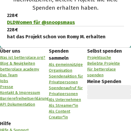
Spenden erhalten haben.
228 €
DLDWomen für @snoopsmaus
228 €
hat das Projekt schon von Romy M. erhalten
Über uns
Spenden
Selbst spenden
Was ist betterplace.org?
Projektsuche
sammeln
Blog & Neuigkeiten
Beliebte Projekte
Als gemeinnützige
betterplace academy
Für betterplace
Organisation
Das Team
spenden
Spendenaktion für
Jobs
Meine Spenden
Privatpersonen
Presse
Spendenaufruf für
Kontakt & Impressum
Privatpersonen
Barrierefreiheitserklärung
Als Unternehmen
API Dokumentation
Als Streamer*in
Als Content
Creator*in
Hilfe
Hilfe & Support