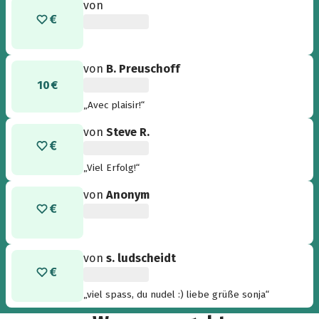
von
von
B. Preuschoff
10 €
„Avec plaisir!“
von
Steve R.
„Viel Erfolg!“
von
Anonym
von
s. ludscheidt
„viel spass, du nudel :) liebe grüße sonja“