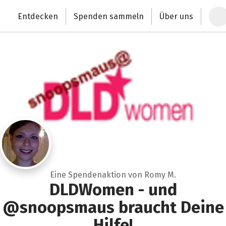
Zum Hauptinhalt springen
Erklärung zur Barrierefreiheit anzeigen
Entdecken
Spenden sammeln
Über uns
Deutschlands größte Spendenplattform
Eine Spendenaktion von Romy M.
DLDWomen - und
@snoopsmaus braucht Deine
Hilfe!