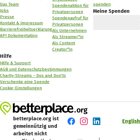
Das Team
spenden
Spendenaktion für
Jobs
Meine Spenden
Privatpersonen
Presse
Spendenaufruf für
Kontakt & Impressum
Privatpersonen
Barrierefreiheitserklärung
Als Unternehmen
API Dokumentation
Als Streamer*in
Als Content
Creator*in
Hilfe
Hilfe & Support
AGB und Datenschutzbestimmungen
Charity-Streams - Dos and Don'ts
Verschenke eine Spende
Cookie-Einstellungen
betterplace.org ist
English
gemeinnützig und
Besuch' uns auf Facebook
Besuch' uns auf Instagr
Besuch' uns auf Lin
arbeitet nicht