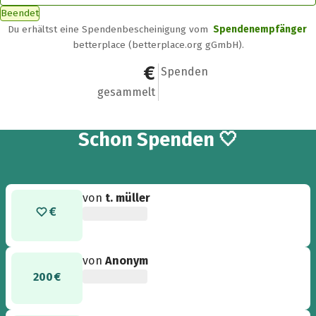
Beendet
Du erhältst eine Spendenbescheinigung vom
Spendenempfänger
betterplace (betterplace.org gGmbH).
1.520 €
27
Spenden
gesammelt
27
Schon
Spenden 🤍
von
t. müller
von
Anonym
200 €