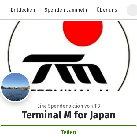
Zum Hauptinhalt springen
Erklärung zur Barrierefreiheit anzeigen
Entdecken
Spenden sammeln
Über uns
Deutschlands größte Spendenplattform
Eine Spendenaktion von TB
Terminal M for Japan
Teilen