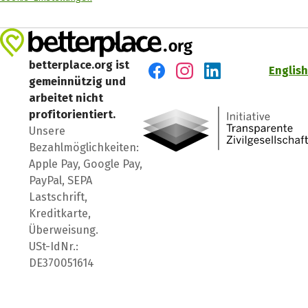
betterplace.org ist
English
gemeinnützig und
Besuch' uns auf Facebook
Besuch' uns auf Instagr
Besuch' uns auf Lin
arbeitet nicht
profitorientiert.
Unsere
Bezahlmöglichkeiten:
Apple Pay, Google Pay,
PayPal, SEPA
Lastschrift,
Kreditkarte,
Überweisung.
USt-IdNr.:
DE370051614