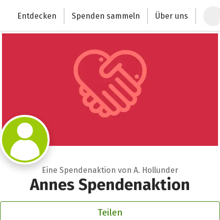
Zum Hauptinhalt springen
Erklärung zur Barrierefreiheit anzeigen
Entdecken
Spenden sammeln
Über uns
Deutschlands größte Spendenplattform
Eine Spendenaktion von A. Hollunder
Annes Spendenaktion
Teilen