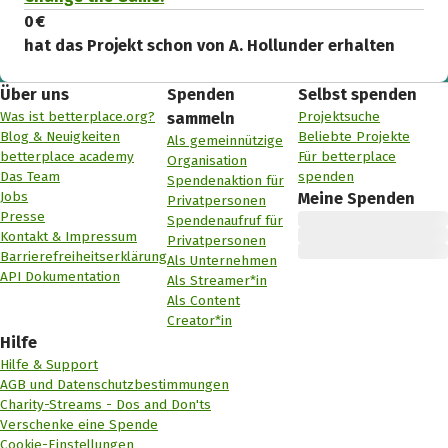
0 €
hat das Projekt schon von A. Hollunder erhalten
Über uns
Spenden
Selbst spenden
Was ist betterplace.org?
Projektsuche
sammeln
Blog & Neuigkeiten
Beliebte Projekte
Als gemeinnützige
betterplace academy
Für betterplace
Organisation
Das Team
spenden
Spendenaktion für
Jobs
Meine Spenden
Privatpersonen
Presse
Spendenaufruf für
Kontakt & Impressum
Privatpersonen
Barrierefreiheitserklärung
Als Unternehmen
API Dokumentation
Als Streamer*in
Als Content
Creator*in
Hilfe
Hilfe & Support
AGB und Datenschutzbestimmungen
Charity-Streams - Dos and Don'ts
Verschenke eine Spende
Cookie-Einstellungen