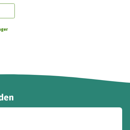
nger
den