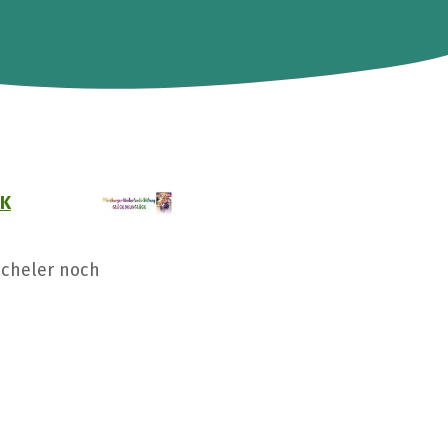
CK
Scheler noch