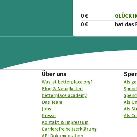
0 €
GLÜCK I
0 €
hat das 
Über uns
Spe
Was ist betterplace.org?
Als ge
Blog & Neuigkeiten
Spend
betterplace academy
Spend
Das Team
Als U
Jobs
Als St
Presse
Als Co
Kontakt & Impressum
Barrierefreiheitserklärung
API Dokumentation