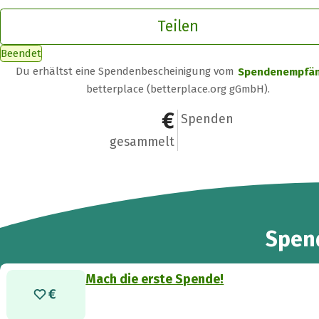
Teilen
Beendet
Du erhältst eine Spendenbescheinigung vom
Spendenempfä
betterplace (betterplace.org gGmbH).
0 €
0
Spenden
gesammelt
Spen
Mach die erste Spende!