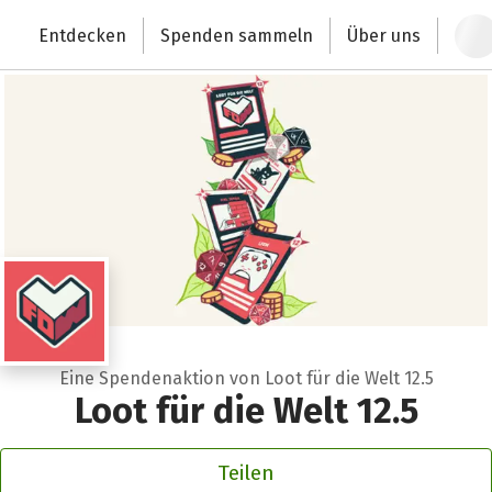
Zum Hauptinhalt springen
Erklärung zur Barrierefreiheit anzeigen
Entdecken
Spenden sammeln
Über uns
Deutschlands größte Spendenplattform
Eine Spendenaktion von Loot für die Welt 12.5
Loot für die Welt 12.5
Teilen