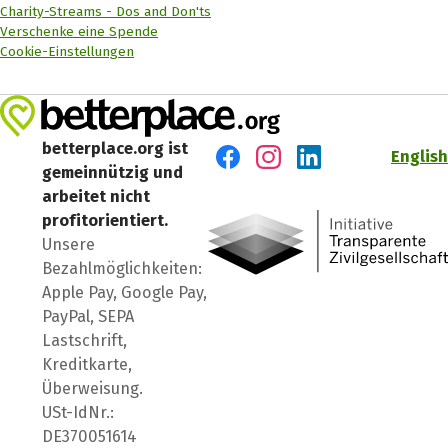
Charity-Streams - Dos and Don'ts
Verschenke eine Spende
Cookie-Einstellungen
betterplace.org ist
English
gemeinnützig und
Besuch' uns auf Facebook
Besuch' uns auf Instagr
Besuch' uns auf Lin
arbeitet nicht
profitorientiert.
Unsere
Bezahlmöglichkeiten:
Apple Pay, Google Pay,
PayPal, SEPA
Lastschrift,
Kreditkarte,
Überweisung.
USt-IdNr.:
DE370051614