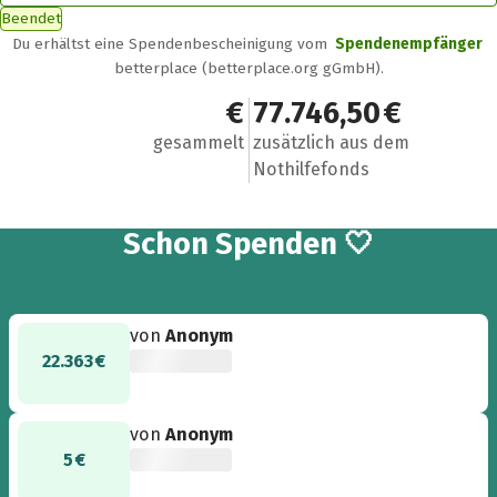
Beendet
Du erhältst eine Spendenbescheinigung vom
Spendenempfänger
betterplace (betterplace.org gGmbH).
71.264 €
77.746,50 €
gesammelt
zusätzlich aus dem
Nothilfefonds
919
Schon
Spenden 🤍
von
Anonym
22.363 €
von
Anonym
5 €