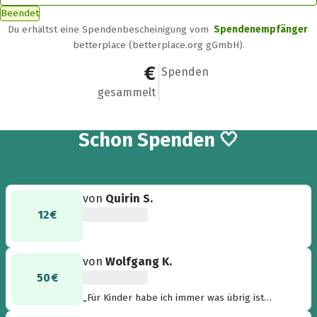
Beendet
Du erhältst eine Spendenbescheinigung vom
Spendenempfänger
betterplace (betterplace.org gGmbH).
234,50 €
9
Spenden
gesammelt
9
Schon
Spenden 🤍
von
Quirin S.
12 €
von
Wolfgang K.
50 €
„Für Kinder habe ich immer was übrig ist
unsere Zukunft“