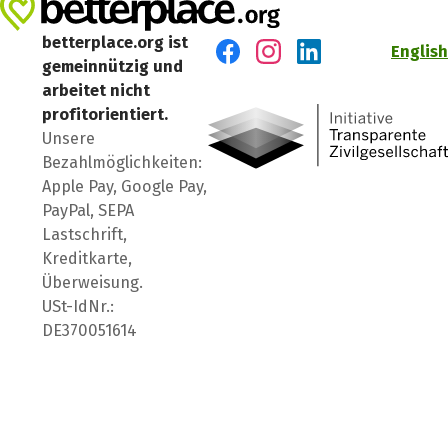
betterplace.org ist
English
gemeinnützig und
Besuch' uns auf Facebook
Besuch' uns auf Instagr
Besuch' uns auf Lin
arbeitet nicht
profitorientiert.
Unsere
Bezahlmöglichkeiten:
Apple Pay, Google Pay,
PayPal, SEPA
Lastschrift,
Kreditkarte,
Überweisung.
USt-IdNr.:
DE370051614