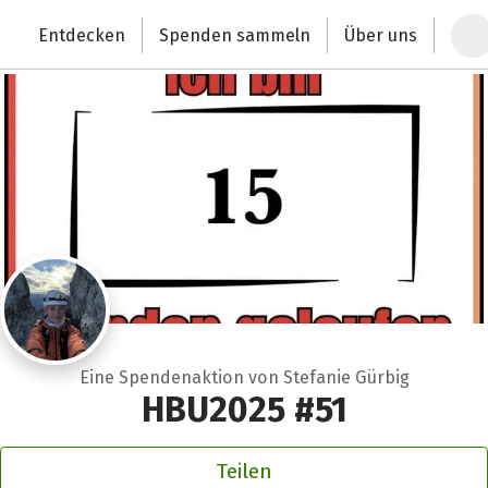
Zum Hauptinhalt springen
Erklärung zur Barrierefreiheit anzeigen
Entdecken
Spenden sammeln
Über uns
Deutschlands größte Spendenplattform
Eine Spendenaktion von Stefanie Gürbig
HBU2025 #51
Teilen