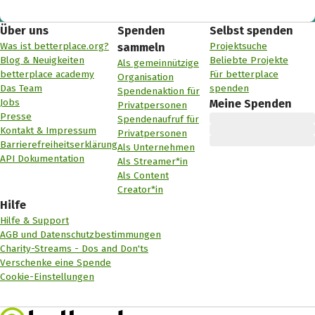
Über uns
Spenden
Selbst spenden
Was ist betterplace.org?
Projektsuche
sammeln
Blog & Neuigkeiten
Beliebte Projekte
Als gemeinnützige
betterplace academy
Für betterplace
Organisation
Das Team
spenden
Spendenaktion für
Jobs
Meine Spenden
Privatpersonen
Presse
Spendenaufruf für
Kontakt & Impressum
Privatpersonen
Barrierefreiheitserklärung
Als Unternehmen
API Dokumentation
Als Streamer*in
Als Content
Creator*in
Hilfe
Hilfe & Support
AGB und Datenschutzbestimmungen
Charity-Streams - Dos and Don'ts
Verschenke eine Spende
Cookie-Einstellungen