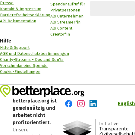
Presse
Spendenaufruf für
Kontakt & Impressum
Privatpersonen
Barrierefreiheitserklärung
Als Unternehmen
API Dokumentation
Als Streamer*in
Als Content
Creator*in
Hilfe
Hilfe & Support
AGB und Datenschutzbestimmungen
Charity-Streams - Dos and Don'ts
Verschenke eine Spende
Cookie-Einstellungen
betterplace.org ist
English
gemeinnützig und
Besuch' uns auf Facebook
Besuch' uns auf Instagr
Besuch' uns auf Lin
arbeitet nicht
profitorientiert.
Unsere