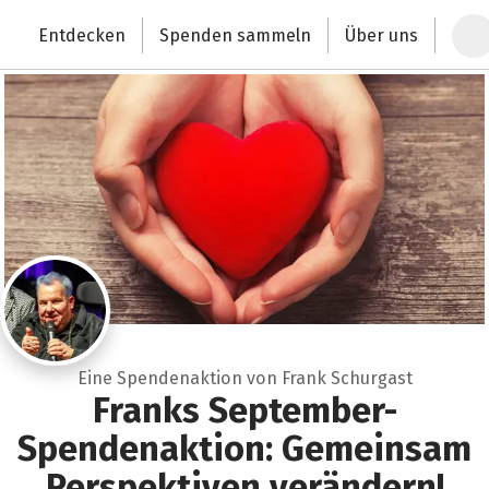
Zum Hauptinhalt springen
Erklärung zur Barrierefreiheit anzeigen
Entdecken
Spenden sammeln
Über uns
Deutschlands größte Spendenplattform
Eine Spendenaktion von Frank Schurgast
Franks September-
Spendenaktion: Gemeinsam
Perspektiven verändern!