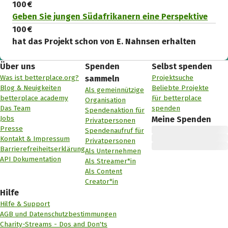
100 €
Geben Sie jungen Südafrikanern eine Perspektive
100 €
hat das Projekt schon von E. Nahnsen erhalten
Über uns
Spenden
Selbst spenden
Was ist betterplace.org?
Projektsuche
sammeln
Blog & Neuigkeiten
Beliebte Projekte
Als gemeinnützige
betterplace academy
Für betterplace
Organisation
Das Team
spenden
Spendenaktion für
Jobs
Meine Spenden
Privatpersonen
Presse
Spendenaufruf für
Kontakt & Impressum
Privatpersonen
Barrierefreiheitserklärung
Als Unternehmen
API Dokumentation
Als Streamer*in
Als Content
Creator*in
Hilfe
Hilfe & Support
AGB und Datenschutzbestimmungen
Charity-Streams - Dos and Don'ts