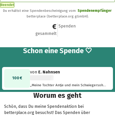
Beendet
Du erhältst eine Spendenbescheinigung vom
Spendenempfänger
betterplace (betterplace.org gGmbH).
100 €
1
Spenden
gesammelt
Schon eine Spende 🤍
von
E. Nahnsen
100 €
„Meine Tochter Antje und mein Schwiegersohn
Alex haben selbstlos viel Kraft und Zeit an
Worum es geht
maßgebender organisatorischer Stelle in
dieses Projekt zu Gunsten bedürftiger
afrikanischer Jugendliche investiert. An dieser
Schön, dass Du meine Spendenaktion bei
Stelle möchte ich meine Hochachtung
betterplace.org besuchst! Das Spenden über