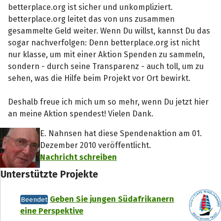
aussprechen und hoffen, dass künftig viele
betterplace.org ist sicher und unkompliziert.
Spender dieses beispielhafte Projekt am
betterplace.org leitet das von uns zusammen
Leben halten.“
gesammelte Geld weiter. Wenn Du willst, kannst Du das
sogar nachverfolgen: Denn betterplace.org ist nicht
nur klasse, um mit einer Aktion Spenden zu sammeln,
sondern - durch seine Transparenz - auch toll, um zu
sehen, was die Hilfe beim Projekt vor Ort bewirkt.
Deshalb freue ich mich um so mehr, wenn Du jetzt hier
an meine Aktion spendest! Vielen Dank.
E. Nahnsen hat diese Spendenaktion am 01.
Dezember 2010 veröffentlicht.
Nachricht schreiben
Unterstützte Projekte
Geben Sie jungen Südafrikanern
Beendet
eine Perspektive