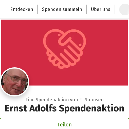
Zum Hauptinhalt springen
Erklärung zur Barrierefreiheit anzeigen
Entdecken
Spenden sammeln
Über uns
Deutschlands größte Spendenplattform
Eine Spendenaktion von E. Nahnsen
Ernst Adolfs Spendenaktion
Teilen