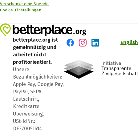
Verschenke eine Spende
Cookie-Einstellungen
betterplace.org ist
English
gemeinnützig und
Besuch' uns auf Facebook
Besuch' uns auf Instagr
Besuch' uns auf Lin
arbeitet nicht
profitorientiert.
Unsere
Bezahlmöglichkeiten:
Apple Pay, Google Pay,
PayPal, SEPA
Lastschrift,
Kreditkarte,
Überweisung.
USt-IdNr.:
DE370051614