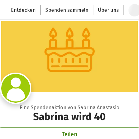
Zum Hauptinhalt springen
Erklärung zur Barrierefreiheit anzeigen
Entdecken
Spenden sammeln
Über uns
Deutschlands größte Spendenplattform
Eine Spendenaktion von Sabrina Anastasio
Sabrina wird 40
Teilen