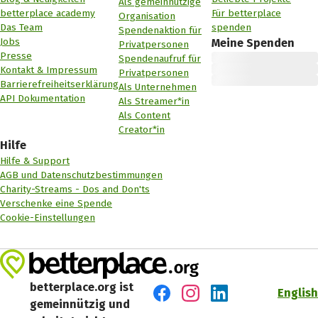
Als gemeinnützige
betterplace academy
Für betterplace
Organisation
Das Team
spenden
Spendenaktion für
Jobs
Meine Spenden
Privatpersonen
Presse
Spendenaufruf für
Kontakt & Impressum
Privatpersonen
Barrierefreiheitserklärung
Als Unternehmen
API Dokumentation
Als Streamer*in
Als Content
Creator*in
Hilfe
Hilfe & Support
AGB und Datenschutzbestimmungen
Charity-Streams - Dos and Don'ts
Verschenke eine Spende
Cookie-Einstellungen
betterplace.org ist
English
gemeinnützig und
Besuch' uns auf Facebook
Besuch' uns auf Instagr
Besuch' uns auf Lin