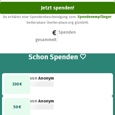
Jetzt spenden!
Du erhältst eine Spendenbescheinigung vom
Spendenempfänger
betterplace (betterplace.org gGmbH).
560 €
7
Spenden
gesammelt
7
Schon
Spenden 🤍
von
Anonym
330 €
von
Anonym
50 €