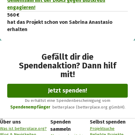
Gemeinsam mit der DKMS gegen Blutkrebs
engagieren!
560 €
hat das Projekt schon von Sabrina Anastasio
erhalten
Gefällt dir die
Spendenaktion? Dann hilf
mit!
Jetzt spenden!
Du erhältst eine Spendenbescheinigung vom
Spendenempfänger
betterplace (betterplace.org gGmbH).
Über uns
Spenden
Selbst spenden
Was ist betterplace.org?
Projektsuche
sammeln
Blog & Neuigkeiten
Beliebte Projekte