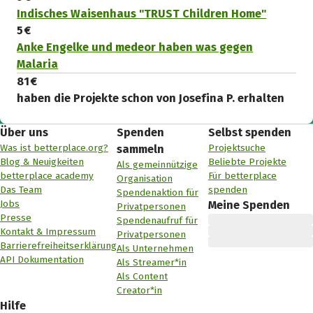
Indisches Waisenhaus "TRUST Children Home"
5 €
Anke Engelke und medeor haben was gegen
Malaria
81 €
haben die Projekte schon von Josefina P. erhalten
Über uns
Spenden
Selbst spenden
Was ist betterplace.org?
Projektsuche
sammeln
Blog & Neuigkeiten
Beliebte Projekte
Als gemeinnützige
betterplace academy
Für betterplace
Organisation
Das Team
spenden
Spendenaktion für
Jobs
Meine Spenden
Privatpersonen
Presse
Spendenaufruf für
Kontakt & Impressum
Privatpersonen
Barrierefreiheitserklärung
Als Unternehmen
API Dokumentation
Als Streamer*in
Als Content
Creator*in
Hilfe