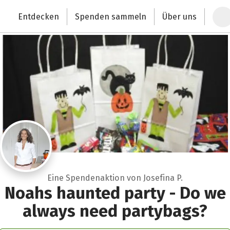
Zum Hauptinhalt springen
Erklärung zur Barrierefreiheit anzeigen
Entdecken
Spenden sammeln
Über uns
Deutschlands größte Spendenplattform
Eine Spendenaktion von Josefina P.
Noahs haunted party - Do we
always need partybags?