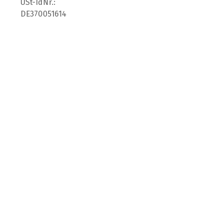
USt-IdNr.:
DE370051614