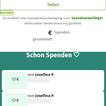
Teilen
Beendet
Du erhältst eine Spendenbescheinigung vom
Spendenempfänger
betterplace (betterplace.org gGmbH).
81 €
8
Spenden
gesammelt
8
Schon
Spenden 🤍
von
Josefina P.
von
Josefina P.