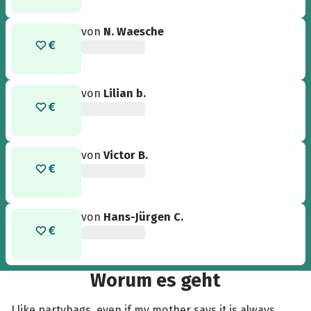
von
N. Waesche
von
Lilian b.
von
Victor B.
von
Hans-Jürgen C.
Worum es geht
I like partybags, even if my mother says it is always