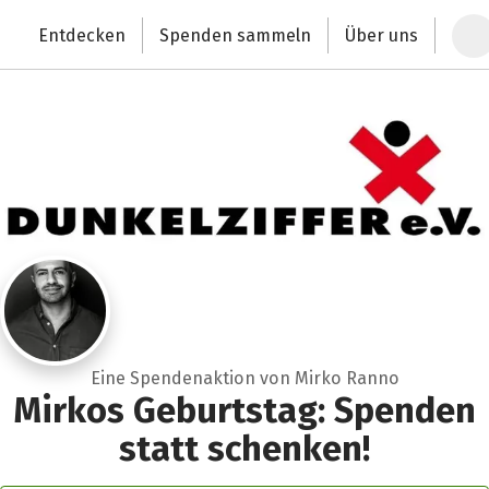
Zum Hauptinhalt springen
Erklärung zur Barrierefreiheit anzeigen
Entdecken
Spenden sammeln
Über uns
Deutschlands größte Spendenplattform
Eine Spendenaktion von Mirko Ranno
Mirkos Geburtstag: Spenden
statt schenken!