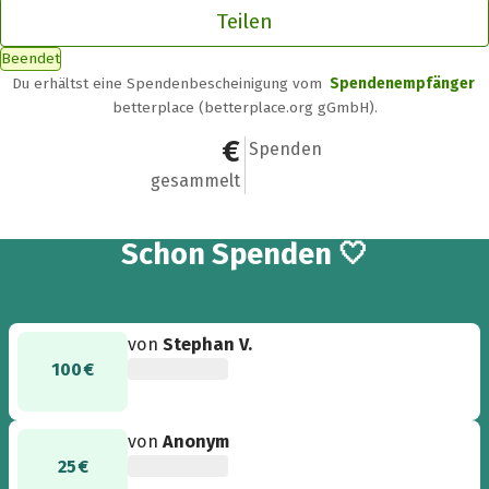
Teilen
Beendet
Du erhältst eine Spendenbescheinigung vom
Spendenempfänger
betterplace (betterplace.org gGmbH).
1.625 €
21
Spenden
gesammelt
21
Schon
Spenden 🤍
von
Stephan V.
100 €
von
Anonym
25 €