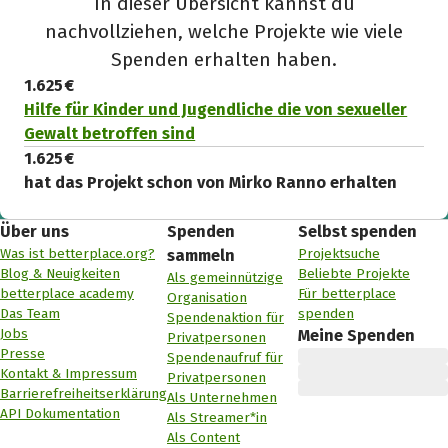
In dieser Übersicht kannst du
nachvollziehen, welche Projekte wie viele
Spenden erhalten haben.
1.625 €
Hilfe für Kinder und Jugendliche die von sexueller
Gewalt betroffen sind
1.625 €
hat das Projekt schon von Mirko Ranno erhalten
Über uns
Spenden
Selbst spenden
Was ist betterplace.org?
Projektsuche
sammeln
Blog & Neuigkeiten
Beliebte Projekte
Als gemeinnützige
betterplace academy
Für betterplace
Organisation
Das Team
spenden
Spendenaktion für
Jobs
Meine Spenden
Privatpersonen
Presse
Spendenaufruf für
Kontakt & Impressum
Privatpersonen
Barrierefreiheitserklärung
Als Unternehmen
API Dokumentation
Als Streamer*in
Als Content