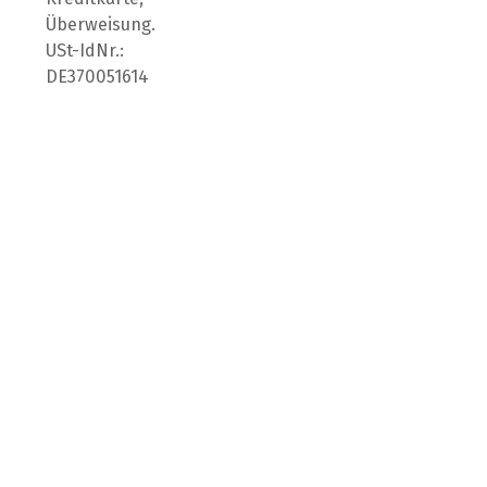
Überweisung.
USt-IdNr.:
DE370051614