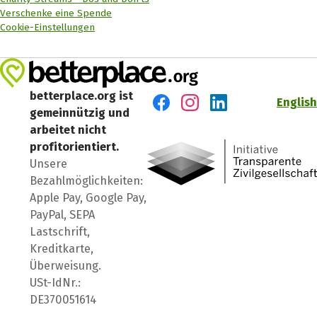
Verschenke eine Spende
Cookie-Einstellungen
betterplace.org ist
English
gemeinnützig und
Besuch' uns auf Facebook
Besuch' uns auf Instagr
Besuch' uns auf Lin
arbeitet nicht
profitorientiert.
Unsere
Bezahlmöglichkeiten:
Apple Pay, Google Pay,
PayPal, SEPA
Lastschrift,
Kreditkarte,
Überweisung.
USt-IdNr.:
DE370051614