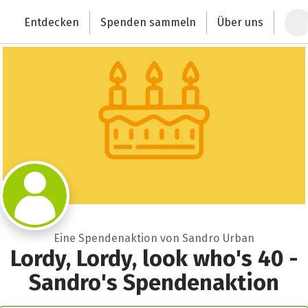
Zum Hauptinhalt springen
Erklärung zur Barrierefreiheit anzeigen
Entdecken
Spenden sammeln
Über uns
Deutschlands größte Spendenplattform
Eine Spendenaktion von Sandro Urban
Lordy, Lordy, look who's 40 -
Sandro's Spendenaktion