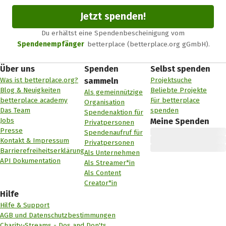
Jetzt spenden!
Du erhältst eine Spendenbescheinigung vom
Spendenempfänger
betterplace (betterplace.org gGmbH).
Über uns
Spenden
Selbst spenden
Was ist betterplace.org?
Projektsuche
sammeln
Blog & Neuigkeiten
Beliebte Projekte
Als gemeinnützige
betterplace academy
Für betterplace
Organisation
Das Team
spenden
Spendenaktion für
Jobs
Meine Spenden
Privatpersonen
Presse
Spendenaufruf für
Kontakt & Impressum
Privatpersonen
Barrierefreiheitserklärung
Als Unternehmen
API Dokumentation
Als Streamer*in
Als Content
Creator*in
Hilfe
Hilfe & Support
AGB und Datenschutzbestimmungen
Charity-Streams - Dos and Don'ts