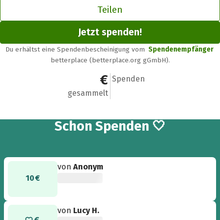
Teilen
Jetzt spenden!
Du erhältst eine Spendenbescheinigung vom
Spendenempfänger
betterplace (betterplace.org gGmbH).
600 €
16
Spenden
gesammelt
16
Schon
Spenden 🤍
von
Anonym
10 €
von
Lucy H.