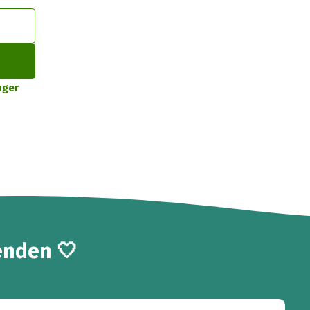
nger
enden 🤍