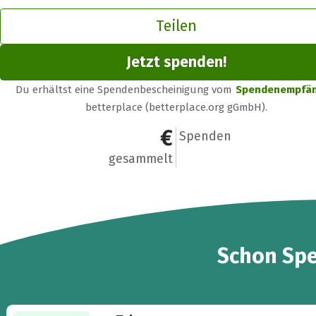
Teilen
Jetzt spenden!
Du erhältst eine Spendenbescheinigung vom
Spendenempfä
betterplace (betterplace.org gGmbH).
325 €
10
Spenden
gesammelt
10
Schon
Sp