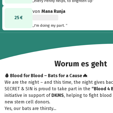
„every Penny helps, to brighten up“
von
Mana Runja
25 €
„I'm doing my part. “
Worum es geht
🩸 Blood for Blood – Bats for a Cause 🦇
We are the night – and this time, the night gives bac
SECRET & SIN is proud to take part in the
“Blood 4 
initiative in support of
DKMS
, helping to fight blood
new stem cell donors.
Yes, our bats are thirsty...