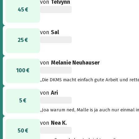
von
Telvynn
45 €
von
Sal
25 €
von
Melanie Neuhauser
100 €
„Die DKMS macht einfach gute Arbeit und ret
da zu spenden.“
von
Ari
5 €
„Joa warum ned, Malle is ja auch nur einmal i
von
Nea K.
50 €