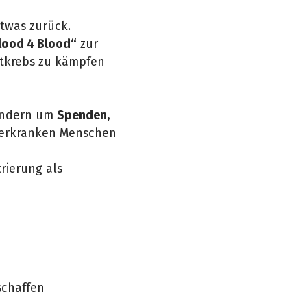
etwas zurück.
lood 4 Blood“
zur
tkrebs zu kämpfen
sondern um
Spenden,
werkranken Menschen
rierung als
schaffen