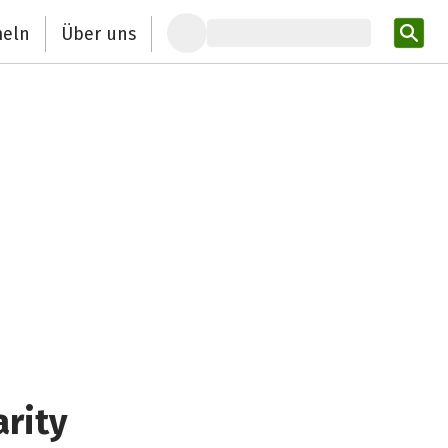
eln
Über uns
Pro
arity