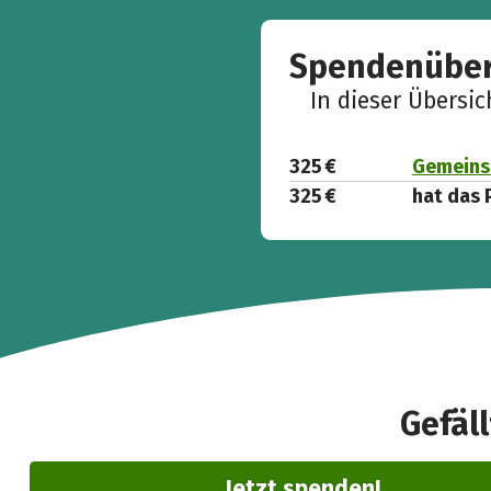
Spendenüber
In dieser Übersi
325 €
Gemeins
325 €
hat das 
Gefäll
Jetzt spenden!