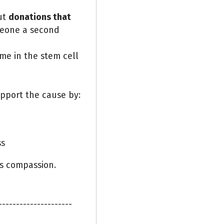
out
donations that
meone a second
ame in the stem cell
pport the cause by:
ss
’s compassion.
---------------------