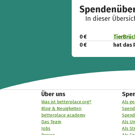
Spendenüber
In dieser Übersi
0 €
TierBrüc
0 €
hat das 
Über uns
Spe
Was ist betterplace.org?
Als ge
Blog & Neuigkeiten
Spend
betterplace academy
Spend
Das Team
Als U
Jobs
Als St