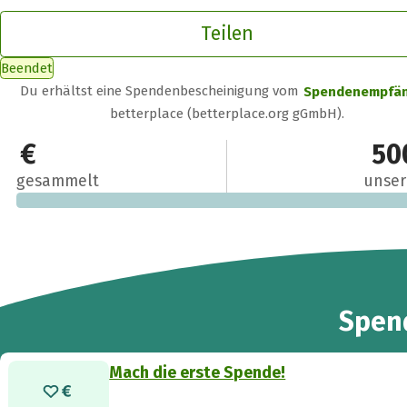
Teilen
Beendet
Du erhältst eine Spendenbescheinigung vom
Spendenempfä
betterplace (betterplace.org gGmbH).
0 €
50
gesammelt
unser
Spen
Mach die erste Spende!