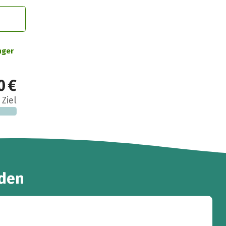
nger
0 €
 Ziel
den