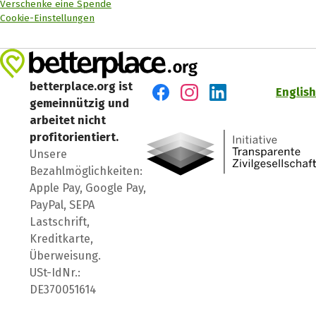
Verschenke eine Spende
Cookie-Einstellungen
betterplace.org ist
English
gemeinnützig und
Besuch' uns auf Facebook
Besuch' uns auf Instagr
Besuch' uns auf Lin
arbeitet nicht
profitorientiert.
Unsere
Bezahlmöglichkeiten:
Apple Pay, Google Pay,
PayPal, SEPA
Lastschrift,
Kreditkarte,
Überweisung.
USt-IdNr.:
DE370051614