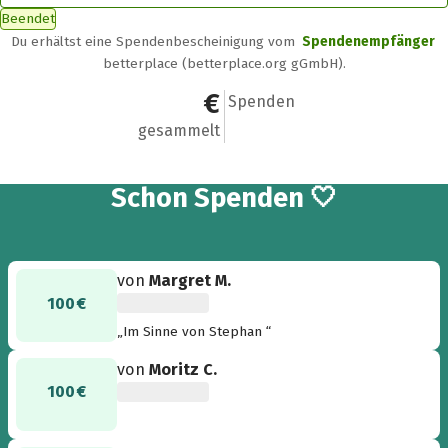
Beendet
Du erhältst eine Spendenbescheinigung vom
Spendenempfänger
betterplace (betterplace.org gGmbH).
1.180 €
10
Spenden
gesammelt
10
Schon
Spenden 🤍
von
Margret M.
100 €
„Im Sinne von Stephan “
von
Moritz C.
100 €