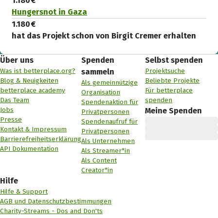
1.180 €
Hungersnot in Gaza
1.180 €
hat das Projekt schon von Birgit Cremer erhalten
Über uns
Spenden
Selbst spenden
Was ist betterplace.org?
Projektsuche
sammeln
Blog & Neuigkeiten
Beliebte Projekte
Als gemeinnützige
betterplace academy
Für betterplace
Organisation
Das Team
spenden
Spendenaktion für
Jobs
Meine Spenden
Privatpersonen
Presse
Spendenaufruf für
Kontakt & Impressum
Privatpersonen
Barrierefreiheitserklärung
Als Unternehmen
API Dokumentation
Als Streamer*in
Als Content
Creator*in
Hilfe
Hilfe & Support
AGB und Datenschutzbestimmungen
Charity-Streams - Dos and Don'ts