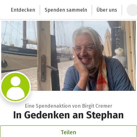
Zum Hauptinhalt springen
Erklärung zur Barrierefreiheit anzeigen
Entdecken
Spenden sammeln
Über uns
Deutschlands größte Spendenplattform
Eine Spendenaktion von Birgit Cremer
In Gedenken an Stephan
Teilen