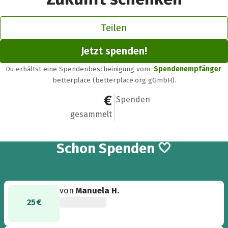
Teilen
Jetzt spenden!
Du erhältst eine Spendenbescheinigung vom
Spendenempfänger
betterplace (betterplace.org gGmbH).
745 €
19
Spenden
gesammelt
19
Schon
Spenden 🤍
von
Manuela H.
25 €