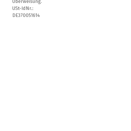
Überweisung.
USt-IdNr.:
DE370051614