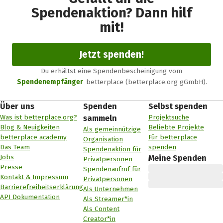
Spendenaktion? Dann hilf
mit!
Jetzt spenden!
Du erhältst eine Spendenbescheinigung vom
Spendenempfänger
betterplace (betterplace.org gGmbH).
Über uns
Spenden
Selbst spenden
Was ist betterplace.org?
Projektsuche
sammeln
Blog & Neuigkeiten
Beliebte Projekte
Als gemeinnützige
betterplace academy
Für betterplace
Organisation
Das Team
spenden
Spendenaktion für
Jobs
Meine Spenden
Privatpersonen
Presse
Spendenaufruf für
Kontakt & Impressum
Privatpersonen
Barrierefreiheitserklärung
Als Unternehmen
API Dokumentation
Als Streamer*in
Als Content
Creator*in