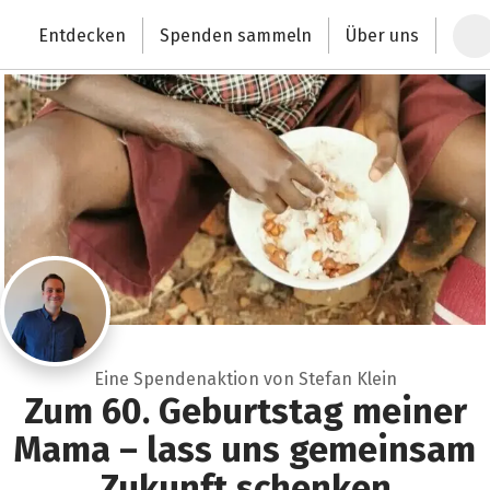
Zum Hauptinhalt springen
Erklärung zur Barrierefreiheit anzeigen
Entdecken
Spenden sammeln
Über uns
Deutschlands größte Spendenplattform
Eine Spendenaktion von Stefan Klein
Zum 60. Geburtstag meiner
Mama – lass uns gemeinsam
Zukunft schenken