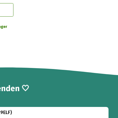
nger
enden 🤍
19ELF)