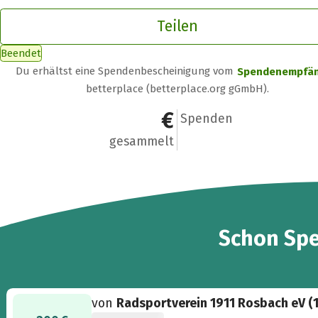
Teilen
Beendet
Du erhältst eine Spendenbescheinigung vom
Spendenempfä
betterplace (betterplace.org gGmbH).
3.545 €
90
Spenden
gesammelt
90
Schon
Sp
von
Radsportverein 1911 Rosbach eV (