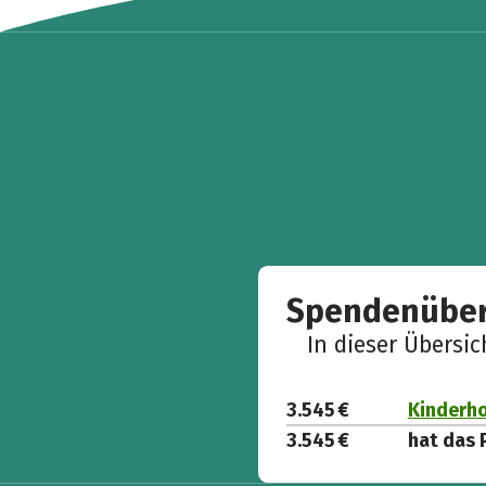
Spendenüber
In dieser Übersi
3.545 €
Kinderh
3.545 €
hat das 