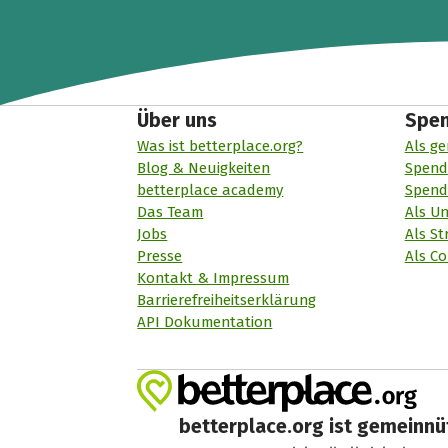
Über uns
Spe
Was ist betterplace.org?
Als ge
Blog & Neuigkeiten
Spend
betterplace academy
Spend
Das Team
Als U
Jobs
Als St
Presse
Als Co
Kontakt & Impressum
Barrierefreiheitserklärung
API Dokumentation
betterplace.org ist gemeinnüt