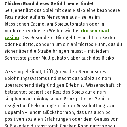
Chicken Road dieses Gefühl neu erfindet
Seit jeher übt das Spiel mit dem Risiko eine besondere
Faszination auf uns Menschen aus – sei es im
klassischen Casino, am Spielautomaten oder in
modernen virtuellen Welten wie bei
chicken road
casino
. Das Besondere: Hier geht es nicht um Karten
oder Roulette, sondern um ein animiertes Huhn, das du
sicher über die Straße bringen musst – mit jedem
Schritt steigt der Multiplikator, aber auch das Risiko.
Was simpel klingt, trifft genau den Nerv unseres
Belohnungssystems und macht das Spiel zu einem
überraschend tiefgründigen Erlebnis. Wissenschaftlich
betrachtet basiert der Reiz des Spiels auf einem
simplen neurobiologischen Prinzip: Unser Gehirn
reagiert auf Belohnungen mit der Ausschüttung von
Dopamin – jenem Glückshormon, das uns auch bei
positiven sozialen Erfahrungen oder dem Genuss von
Süßigkeiten durchströmt. Chicken Road nutzt genau