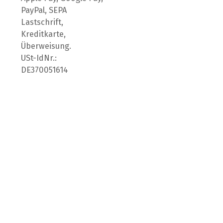
PayPal, SEPA
Lastschrift,
Kreditkarte,
Überweisung.
USt-IdNr.:
DE370051614