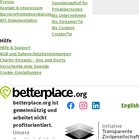
Presse
Spendenaufruf für
Kontakt & Impressum
Privatpersonen
Barrierefreiheitserklärung
Als Unternehmen
API Dokumentation
Als Streamer*in
Als Content
Creator*in
Hilfe
Hilfe & Support
AGB und Datenschutzbestimmungen
Charity-Streams - Dos and Don'ts
Verschenke eine Spende
Cookie-Einstellungen
betterplace.org ist
English
gemeinnützig und
Besuch' uns auf Facebook
Besuch' uns auf Instagr
Besuch' uns auf Lin
arbeitet nicht
profitorientiert.
Unsere