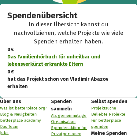
Spendenübersicht
In dieser Übersicht kannst du
nachvollziehen, welche Projekte wie viele
Spenden erhalten haben.
0 €
Das Familienhörbuch für unheilbar und
lebensverkürzt erkrankte Eltern
0 €
hat das Projekt schon von Vladimir Abazov
erhalten
Über uns
Spenden
Selbst spenden
Was ist betterplace.org?
Projektsuche
sammeln
Blog & Neuigkeiten
Beliebte Projekte
Als gemeinnützige
betterplace academy
Für betterplace
Organisation
Das Team
spenden
Spendenaktion für
Jobs
Meine Spenden
Privatpersonen