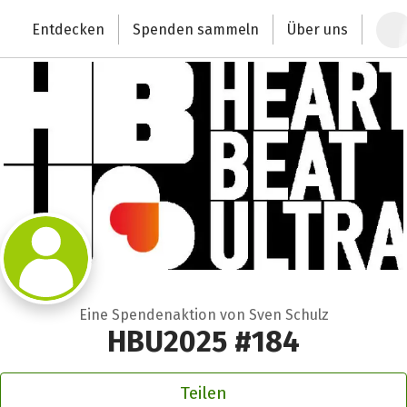
Zum Hauptinhalt springen
Erklärung zur Barrierefreiheit anzeigen
Entdecken
Spenden sammeln
Über uns
Deutschlands größte Spendenplattform
Eine Spendenaktion von Sven Schulz
HBU2025 #184
Teilen