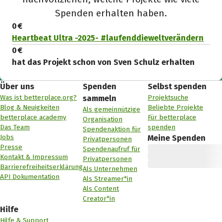
Spenden erhalten haben.
0 €
Heartbeat Ultra -2025- #laufenddieweltverändern
0 €
hat das Projekt schon von Sven Schulz erhalten
Über uns
Spenden
Selbst spenden
Was ist betterplace.org?
Projektsuche
sammeln
Blog & Neuigkeiten
Beliebte Projekte
Als gemeinnützige
betterplace academy
Für betterplace
Organisation
Das Team
spenden
Spendenaktion für
Jobs
Meine Spenden
Privatpersonen
Presse
Spendenaufruf für
Kontakt & Impressum
Privatpersonen
Barrierefreiheitserklärung
Als Unternehmen
API Dokumentation
Als Streamer*in
Als Content
Creator*in
Hilfe
Hilfe & Support