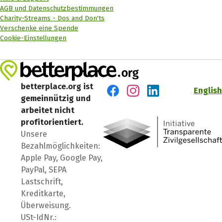
AGB und Datenschutzbestimmungen
Charity-Streams - Dos and Don'ts
Verschenke eine Spende
Cookie-Einstellungen
betterplace.org ist
English
gemeinnützig und
Besuch' uns auf Facebook
Besuch' uns auf Instagr
Besuch' uns auf Lin
arbeitet nicht
profitorientiert.
Unsere
Bezahlmöglichkeiten:
Apple Pay, Google Pay,
PayPal, SEPA
Lastschrift,
Kreditkarte,
Überweisung.
USt-IdNr.: