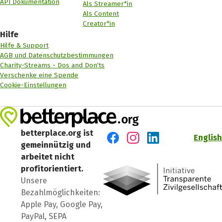
API Dokumentation
Als Streamer*in
Als Content
Creator*in
Hilfe
Hilfe & Support
AGB und Datenschutzbestimmungen
Charity-Streams - Dos and Don'ts
Verschenke eine Spende
Cookie-Einstellungen
betterplace.org ist
English
gemeinnützig und
Besuch' uns auf Facebook
Besuch' uns auf Instagr
Besuch' uns auf Lin
arbeitet nicht
profitorientiert.
Unsere
Bezahlmöglichkeiten:
Apple Pay, Google Pay,
PayPal, SEPA