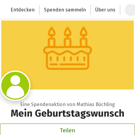
Zum Hauptinhalt springen
Erklärung zur Barrierefreiheit anzeigen
Entdecken
Spenden sammeln
Über uns
Deutschlands größte Spendenplattform
Eine Spendenaktion von Mathias Büchling
Mein Geburtstagswunsch
Teilen