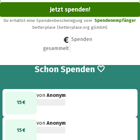
Jetzt spenden!
Du erhältst eine Spendenbescheinigung vom
Spendenempfänger
betterplace (betterplace.org gGmbH).
215 €
9
Spenden
gesammelt
9
Schon
Spenden 🤍
von
Anonym
15 €
von
Anonym
15 €