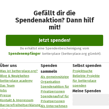
Gefällt dir die
Spendenaktion? Dann hilf
mit!
Jetzt spenden!
Du erhältst eine Spendenbescheinigung vom
Spendenempfänger
betterplace (betterplace.org gGmbH).
Über uns
Spenden
Selbst spenden
Was ist betterplace.org?
Projektsuche
sammeln
Blog & Neuigkeiten
Beliebte Projekte
Als gemeinnützige
betterplace academy
Für betterplace
Organisation
Das Team
spenden
Spendenaktion für
Jobs
Meine Spenden
Privatpersonen
Presse
Spendenaufruf für
Kontakt & Impressum
Privatpersonen
Barrierefreiheitserklärung
Als Unternehmen