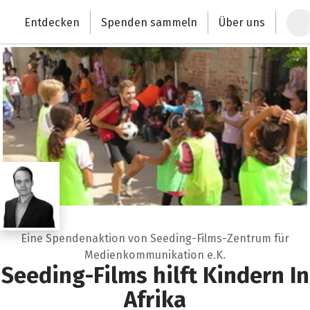
Zum Hauptinhalt springen
Erklärung zur Barrierefreiheit anzeigen
Entdecken
Spenden sammeln
Über uns
Deutschlands größte Spendenplattform
Eine Spendenaktion von Seeding-Films-Zentrum für
Medienkommunikation e.K.
Seeding-Films hilft Kindern In
Afrika