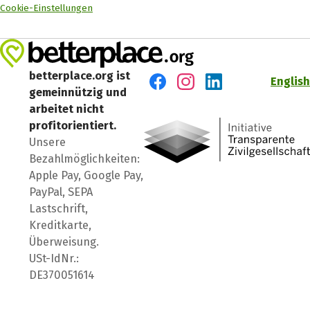
Cookie-Einstellungen
betterplace.org ist
English
gemeinnützig und
Besuch' uns auf Facebook
Besuch' uns auf Instagr
Besuch' uns auf Lin
arbeitet nicht
profitorientiert.
Unsere
Bezahlmöglichkeiten:
Apple Pay, Google Pay,
PayPal, SEPA
Lastschrift,
Kreditkarte,
Überweisung.
USt-IdNr.:
DE370051614