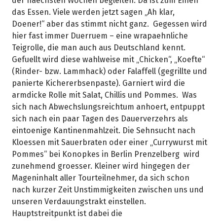
der naechsten Wochen begleiten. Da ist zum Einen
das Essen. Viele werden jetzt sagen „Ah klar,
Doener!“ aber das stimmt nicht ganz. Gegessen wird
hier fast immer Duerruem – eine wrapaehnliche
Teigrolle, die man auch aus Deutschland kennt.
Gefuellt wird diese wahlweise mit „Chicken“, „Koefte“
(Rinder- bzw. Lammhack) oder Falaffell (gegrillte und
panierte Kichererbsenpaste). Garniert wird die
armdicke Rolle mit Salat, Chillis und Pommes. Was
sich nach Abwechslungsreichtum anhoert, entpuppt
sich nach ein paar Tagen des Dauerverzehrs als
eintoenige Kantinenmahlzeit. Die Sehnsucht nach
Kloessen mit Sauerbraten oder einer „Currywurst mit
Pommes“ bei Konopkes in Berlin Prenzelberg wird
zunehmend groesser. Kleiner wird hingegen der
Mageninhalt aller Tourteilnehmer, da sich schon
nach kurzer Zeit Unstimmigkeiten zwischen uns und
unseren Verdauungstrakt einstellen.
Hauptstreitpunkt ist dabei die