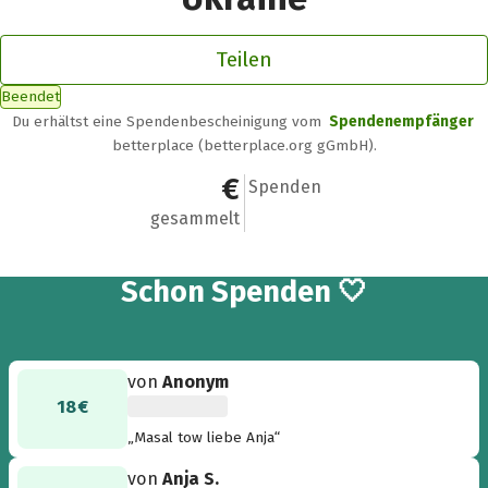
Teilen
Beendet
Du erhältst eine Spendenbescheinigung vom
Spendenempfänger
betterplace (betterplace.org gGmbH).
618 €
12
Spenden
gesammelt
12
Schon
Spenden 🤍
von
Anonym
18 €
„Masal tow liebe Anja“
von
Anja S.