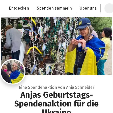
Zum Hauptinhalt springen
Erklärung zur Barrierefreiheit anzeigen
Entdecken
Spenden sammeln
Über uns
Deutschlands größte Spendenplattform
Eine Spendenaktion von Anja Schneider
Anjas Geburtstags-
Spendenaktion für die
Ukraine