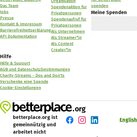
Organisation
Das Team
spenden
Spendenaktion für
Jobs
Meine Spenden
Privatpersonen
Presse
Spendenaufruf für
Kontakt & Impressum
Privatpersonen
Barrierefreiheitserklärung
Als Unternehmen
API Dokumentation
Als Streamer*in
Als Content
Creator*in
Hilfe
Hilfe & Support
AGB und Datenschutzbestimmungen
Charity-Streams - Dos and Don'ts
Verschenke eine Spende
Cookie-Einstellungen
betterplace.org ist
English
gemeinnützig und
Besuch' uns auf Facebook
Besuch' uns auf Instagr
Besuch' uns auf Lin
arbeitet nicht