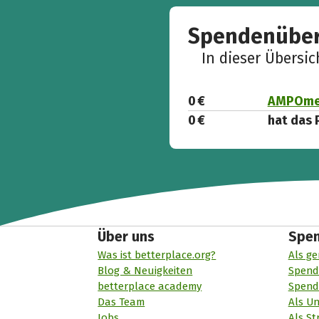
Spendenüber
In dieser Übersi
0 €
AMPOmed.
0 €
hat das 
Über uns
Spe
Was ist betterplace.org?
Als ge
Blog & Neuigkeiten
Spend
betterplace academy
Spend
Das Team
Als U
Jobs
Als St