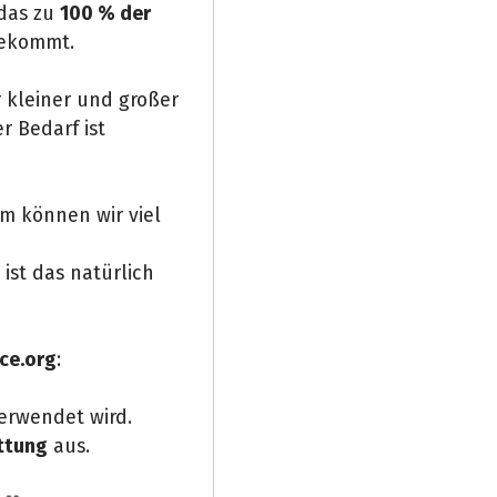
 das zu
100 % der
ekommt.
 kleiner und großer
r Bedarf ist
am können wir viel
st das natürlich
ce.org
:
verwendet wird.
ttung
aus.