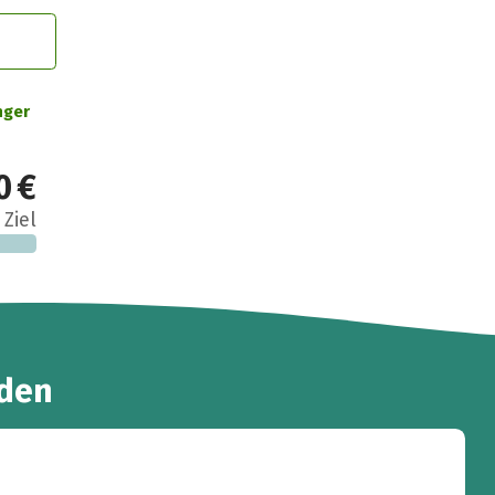
nger
0 €
 Ziel
den