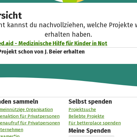
sicht
cht kannst du nachvollziehen, welche Projekte 
erhalten haben.
aid - Medizinische Hilfe für Kinder in Not
Projekt schon von J. Beier erhalten
nden sammeln
Selbst spenden
meinnützige Organisation
Projektsuche
enaktion für Privatpersonen
Beliebte Projekte
enaufruf für Privatpersonen
Für betterplace spenden
nternehmen
Meine Spenden
reamer*in