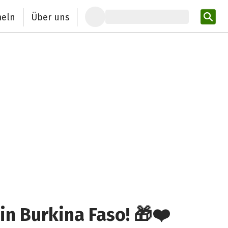
eln
Über uns
Pro
in Burkina Faso! 🎁❤️