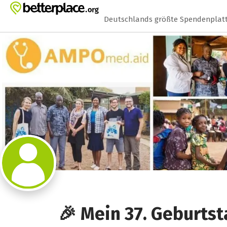
Zum Hauptinhalt springen
Erklärung zur Barrierefreiheit anzeigen
Deutschlands größte Spendenplat
🎉 Mein 37. Geburtst